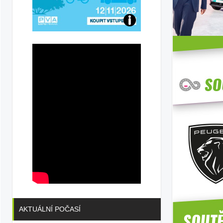
Přijďte
na
konferenci
AKTUÁLNÍ POČASÍ