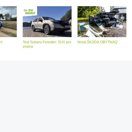
ní
Test Subaru Forester: SUV pro
Nová ŠKODA OBYTNAQ
znalce