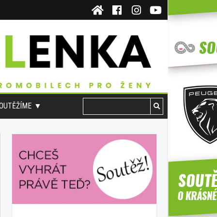
OUTĚŽÍME