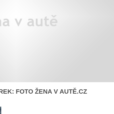
áklady správného poutání
Zabavte děti na cestách
autosedačky
překvapivé rady pro bezpečnou
stručně o autosedačkách
EK: FOTO ŽENA V AUTĚ.CZ