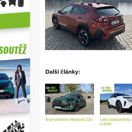
Další články:
Test hybridního Renaultu Clio
Letní dostaveníčko 
e-3008