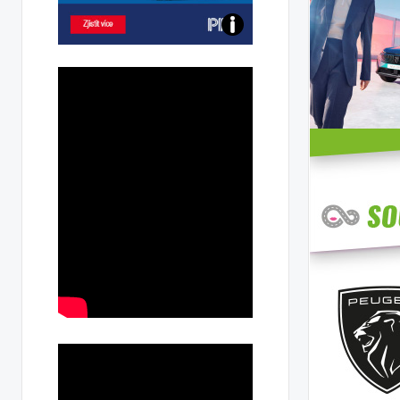
Poznejte
všechny
dobíjecí
stanice
PRE