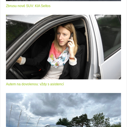
Zbrusu nové SUV: KIA Seltos
Autem na dovolenou: vždy s asistencí