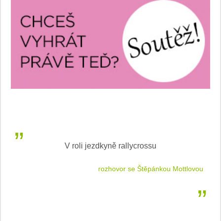
V roli jezdkyně rallycrossu
LEA
 jízdu
rozhovor se Štěpánkou Mottlovou