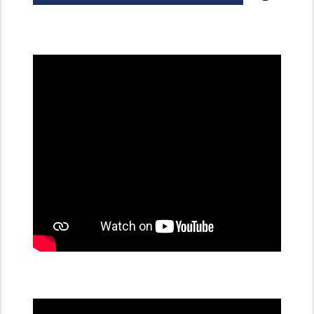
všechny
dobíjecí
stanice
PRE