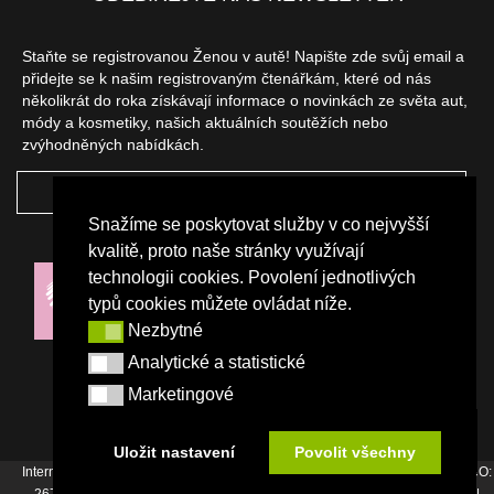
Staňte se registrovanou Ženou v autě! Napište zde svůj email a
přidejte se k našim registrovaným čtenářkám, které od nás
několikrát do roka získávají informace o novinkách ze světa aut,
módy a kosmetiky, našich aktuálních soutěžích nebo
zvýhodněných nabídkách.
ODEBÍRAT
Snažíme se poskytovat služby v co nejvyšší
NAŠI PARTNEŘI
kvalitě, proto naše stránky využívají
technologii cookies. Povolení jednotlivých
typů cookies můžete ovládat níže.
Nezbytné
Nezbytné
Analytické a statistické
Analytické a statistické
Marketingové
Marketingové
Uložit nastavení
Povolit všechny
Internetový magazín Žena v autě vydává vydavatelství Srdce Evropy s.r.o., IČO:
26744007, Bořivojova 17, Praha 3, Tel. : +420 222 726 364 |
Napište nám
|