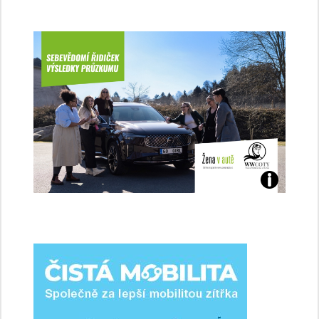
Jaké
jsme
ženy-
řidičky