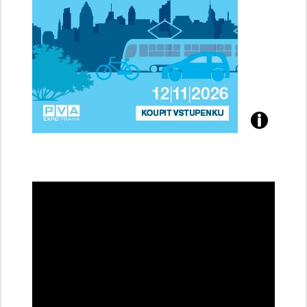
Přijďte
na
konferenci