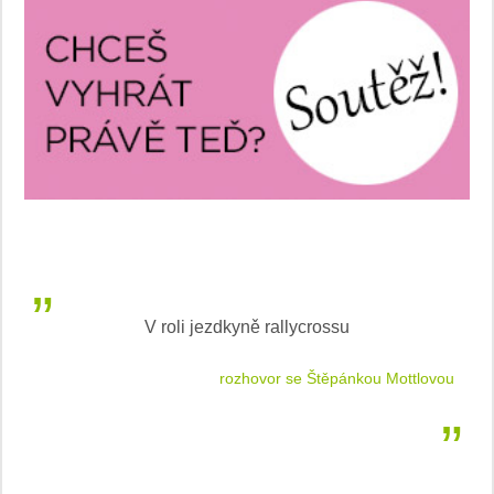
V roli jezdkyně rallycrossu
LEA
 jízdu
rozhovor se Štěpánkou Mottlovou