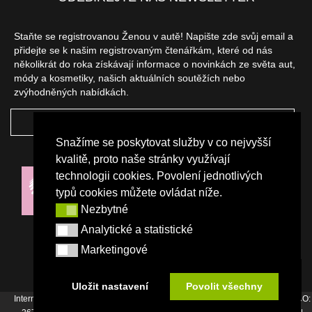
Staňte se registrovanou Ženou v autě! Napište zde svůj email a
přidejte se k našim registrovaným čtenářkám, které od nás
několikrát do roka získávají informace o novinkách ze světa aut,
módy a kosmetiky, našich aktuálních soutěžích nebo
zvýhodněných nabídkách.
ODEBÍRAT
Snažíme se poskytovat služby v co nejvyšší
NAŠI PARTNEŘI
kvalitě, proto naše stránky využívají
technologii cookies. Povolení jednotlivých
typů cookies můžete ovládat níže.
Nezbytné
Nezbytné
Analytické a statistické
Analytické a statistické
Marketingové
Marketingové
Uložit nastavení
Povolit všechny
Internetový magazín Žena v autě vydává vydavatelství Srdce Evropy s.r.o., IČO: