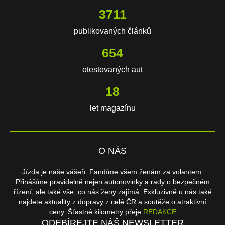
3711
publikovaných článků
654
otestovaných aut
18
let magazínu
O NÁS
Jízda je naše vášeň. Fandíme všem ženám za volantem.
Přinášíme pravidelně nejen autonovinky a rady o bezpečném
řízení, ale také vše, co nás ženy zajímá. Exkluzivně u nás také
najdete aktuality z dopravy z celé ČR a soutěže o atraktivní
ceny. Šťastné kilometry přeje
REDAKCE
ODEBÍREJTE NÁŠ NEWSLETTER