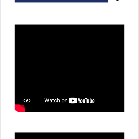
všechny
dobíjecí
stanice
PRE