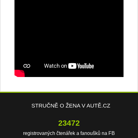
STRUČNĚ O ŽENA V AUTĚ.CZ
23472
registrovaných čtenářek a fanoušků na FB