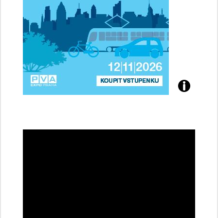
Přijďte
na
konferenci