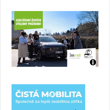
Jaké
jsme
ženy-
řidičky