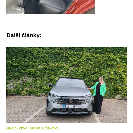
Další články:
Na slovíčko s Radkou Brůžkovou