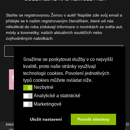
Staňte se registrovanou Ženou v autě! Napište zde svůj email a
přidejte se k našim registrovaným čtenářkám, které od nás
několikrát do roka získávají informace o novinkách ze světa aut,
módy a kosmetiky, našich aktuálních soutěžích nebo
zvýhodněných nabídkách.
ODEBÍRAT
Snažíme se poskytovat služby v co nejvyšší
NAŠI PARTNEŘI
kvalitě, proto naše stránky využívají
technologii cookies. Povolení jednotlivých
typů cookies můžete ovládat níže.
Nezbytné
Nezbytné
Analytické a statistické
Analytické a statistické
Marketingové
Marketingové
Uložit nastavení
Povolit všechny
Internetový magazín Žena v autě vydává vydavatelství Srdce Evropy s.r.o., IČO: