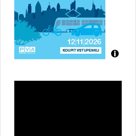
Přijďte
na
konferenci