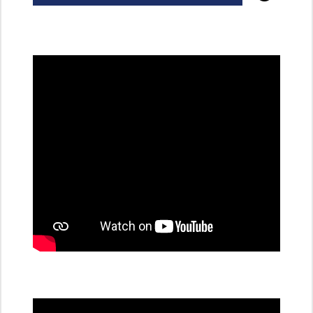
všechny
dobíjecí
stanice
PRE