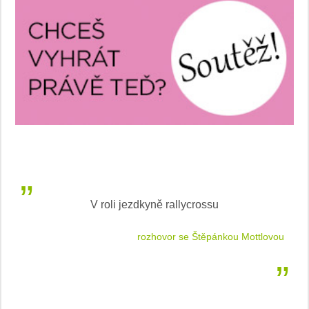
V roli jezdkyně rallycrossu
LEA
 jízdu
rozhovor se Štěpánkou Mottlovou