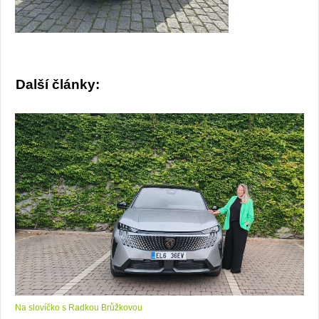
Další články:
Na slovíčko s Radkou Brůžkovou