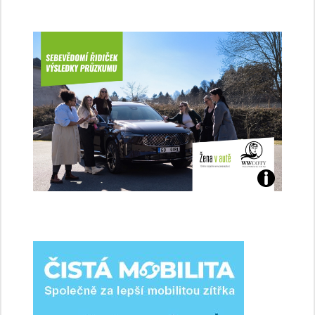
Jaké
jsme
ženy-
řidičky