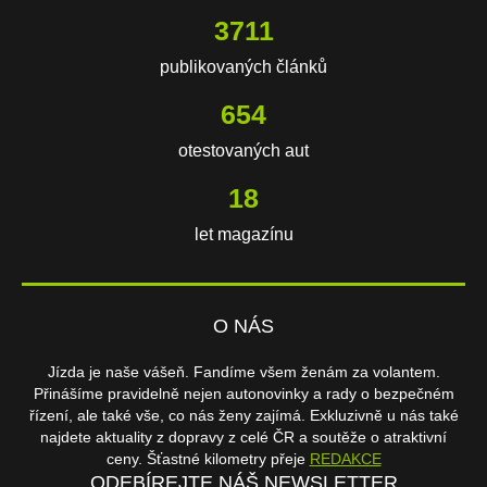
3711
publikovaných článků
654
otestovaných aut
18
let magazínu
O NÁS
Jízda je naše vášeň. Fandíme všem ženám za volantem.
Přinášíme pravidelně nejen autonovinky a rady o bezpečném
řízení, ale také vše, co nás ženy zajímá. Exkluzivně u nás také
najdete aktuality z dopravy z celé ČR a soutěže o atraktivní
ceny. Šťastné kilometry přeje
REDAKCE
ODEBÍREJTE NÁŠ NEWSLETTER