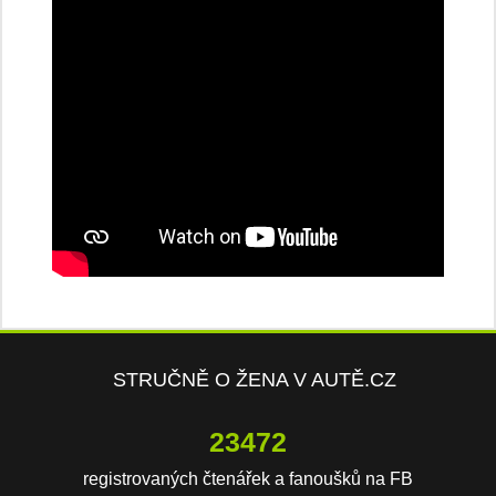
STRUČNĚ O ŽENA V AUTĚ.CZ
23472
registrovaných čtenářek a fanoušků na FB