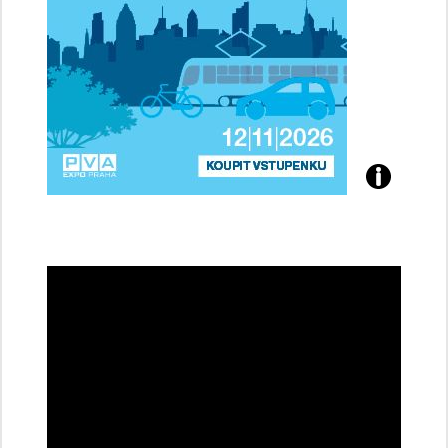
Přijďte
na
konferenci