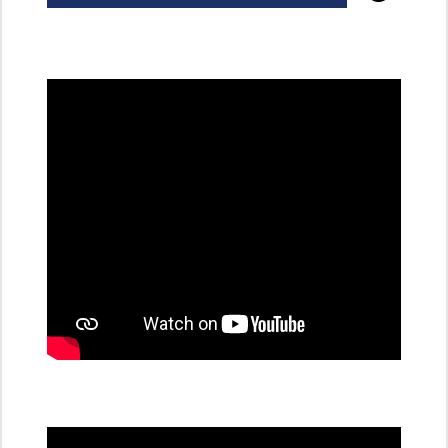
všechny
dobíjecí
stanice
PRE