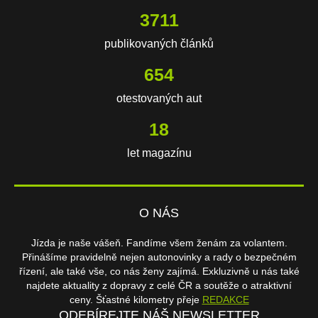
3711
publikovaných článků
654
otestovaných aut
18
let magazínu
O NÁS
Jízda je naše vášeň. Fandíme všem ženám za volantem.
Přinášíme pravidelně nejen autonovinky a rady o bezpečném
řízení, ale také vše, co nás ženy zajímá. Exkluzivně u nás také
najdete aktuality z dopravy z celé ČR a soutěže o atraktivní
ceny. Šťastné kilometry přeje
REDAKCE
ODEBÍREJTE NÁŠ NEWSLETTER