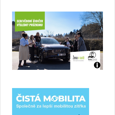
Jaké
jsme
ženy-
řidičky