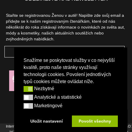
Staňte se registrovanou Ženou v autě! Napište zde svůj email a
přidejte se k našim registrovaným čtenářkám, které od nás
několikrát do roka získávají informace o novinkách ze světa aut,
módy a kosmetiky, našich aktuálních soutěžích nebo
zvýhodněných nabídkách.
ODEBÍRAT
Snažíme se poskytovat služby v co nejvyšší
NAŠI PARTNEŘI
kvalitě, proto naše stránky využívají
technologii cookies. Povolení jednotlivých
typů cookies můžete ovládat níže.
Nezbytné
Nezbytné
Analytické a statistické
Analytické a statistické
Marketingové
Marketingové
Uložit nastavení
Povolit všechny
Internetový magazín Žena v autě vydává vydavatelství Srdce Evropy s.r.o., IČO: