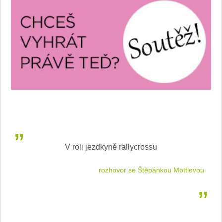
V roli jezdkyně rallycrossu
LEA
 jízdu
rozhovor se Štěpánkou Mottlovou