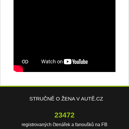
STRUČNĚ O ŽENA V AUTĚ.CZ
23472
registrovaných čtenářek a fanoušků na FB