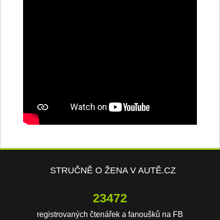
STRUČNĚ O ŽENA V AUTĚ.CZ
23472
registrovaných čtenářek a fanoušků na FB