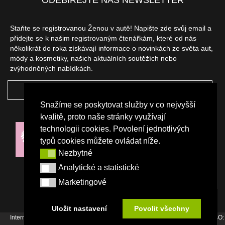
Staňte se registrovanou Ženou v autě! Napište zde svůj email a
přidejte se k našim registrovaným čtenářkám, které od nás
několikrát do roka získávají informace o novinkách ze světa aut,
módy a kosmetiky, našich aktuálních soutěžích nebo
zvýhodněných nabídkách.
ODEBÍRAT
Snažíme se poskytovat služby v co nejvyšší
NAŠI PARTNEŘI
kvalitě, proto naše stránky využívají
technologii cookies. Povolení jednotlivých
typů cookies můžete ovládat níže.
Nezbytné
Nezbytné
Analytické a statistické
Analytické a statistické
Marketingové
Marketingové
Uložit nastavení
Povolit všechny
Internetový magazín Žena v autě vydává vydavatelství Srdce Evropy s.r.o., IČO: