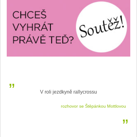
V roli jezdkyně rallycrossu
LEA
 jízdu
rozhovor se Štěpánkou Mottlovou