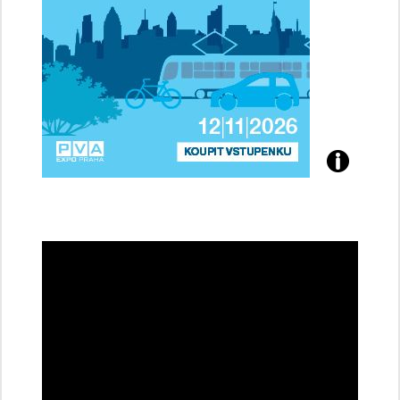
Přijďte
na
konferenci