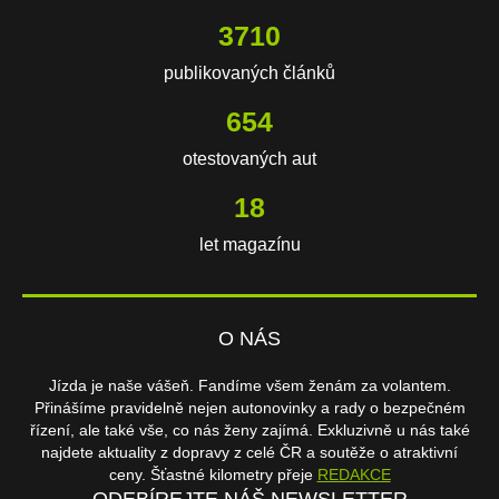
3710
publikovaných článků
654
otestovaných aut
18
let magazínu
O NÁS
Jízda je naše vášeň. Fandíme všem ženám za volantem.
Přinášíme pravidelně nejen autonovinky a rady o bezpečném
řízení, ale také vše, co nás ženy zajímá. Exkluzivně u nás také
najdete aktuality z dopravy z celé ČR a soutěže o atraktivní
ceny. Šťastné kilometry přeje
REDAKCE
ODEBÍREJTE NÁŠ NEWSLETTER