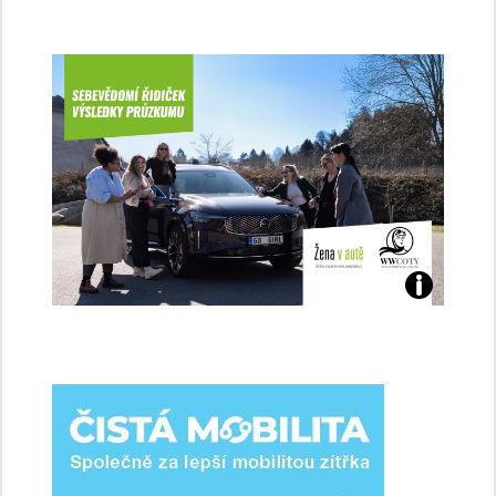
Jaké
jsme
ženy-
řidičky