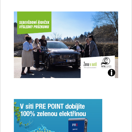
Jaké
jsme
ženy-
řidičky