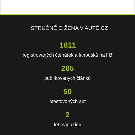
STRUČNĚ O ŽENA V AUTĚ.CZ
3727
registrovaných čtenářek a fanoušků na FB
588
publikovaných článků
103
otestovaných aut
3
let magazínu