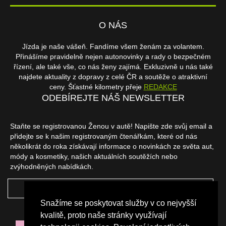
O NÁS
Jízda je naše vášeň. Fandíme všem ženám za volantem.
Přinášíme pravidelně nejen autonovinky a rady o bezpečném
řízení, ale také vše, co nás ženy zajímá. Exkluzivně u nás také
najdete aktuality z dopravy z celé ČR a soutěže o atraktivní
ceny. Šťastné kilometry přeje
REDAKCE
ODEBÍREJTE NÁŠ NEWSLETTER
Staňte se registrovanou Ženou v autě! Napište zde svůj email a
přidejte se k našim registrovaným čtenářkám, které od nás
několikrát do roka získávají informace o novinkách ze světa aut,
módy a kosmetiky, našich aktuálních soutěžích nebo
zvýhodněných nabídkách.
ODEBÍRAT
Snažíme se poskytovat služby v co nejvyšší
NAŠI PARTNEŘI
kvalitě, proto naše stránky využívají