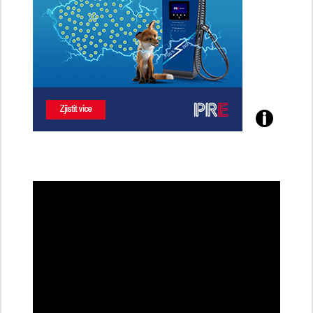
Poznejte
všechny
dobíjecí
stanice
PRE