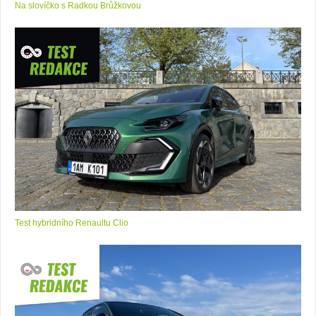
Na slovíčko s Radkou Brůžkovou
Test hybridního Renaultu Clio