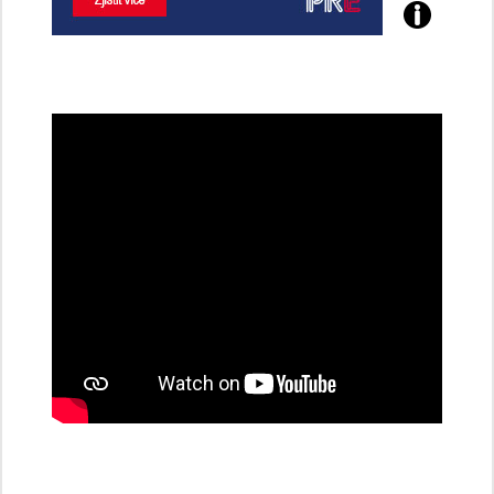
Poznejte
všechny
dobíjecí
stanice
PRE