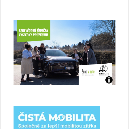
Jaké
jsme
ženy-
řidičky