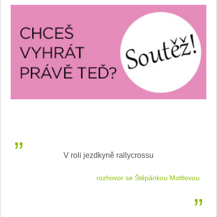
V roli jezdkyně rallycrossu
LEA
 jízdu
rozhovor se Štěpánkou Mottlovou