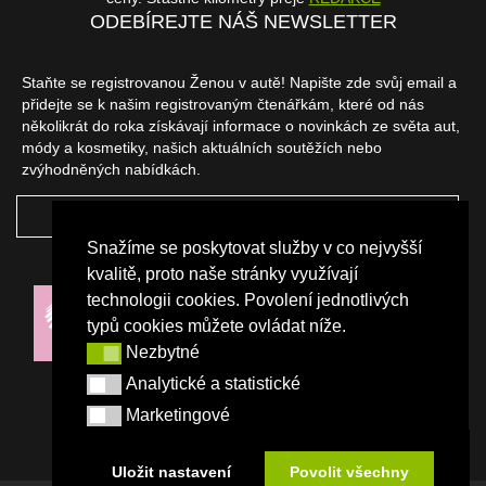
ODEBÍREJTE NÁŠ NEWSLETTER
Staňte se registrovanou Ženou v autě! Napište zde svůj email a
přidejte se k našim registrovaným čtenářkám, které od nás
několikrát do roka získávají informace o novinkách ze světa aut,
módy a kosmetiky, našich aktuálních soutěžích nebo
zvýhodněných nabídkách.
ODEBÍRAT
Snažíme se poskytovat služby v co nejvyšší
NAŠI PARTNEŘI
kvalitě, proto naše stránky využívají
technologii cookies. Povolení jednotlivých
typů cookies můžete ovládat níže.
Nezbytné
Nezbytné
Analytické a statistické
Analytické a statistické
Marketingové
Marketingové
Uložit nastavení
Povolit všechny