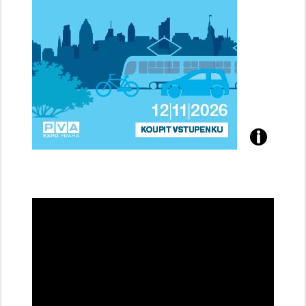
Přijďte
na
konferenci