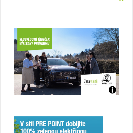
Jaké
jsme
ženy-
řidičky