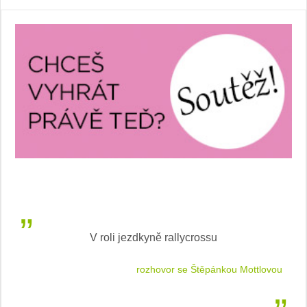
V roli jezdkyně rallycrossu
LEA
 jízdu
rozhovor se Štěpánkou Mottlovou