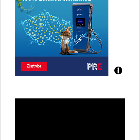
Poznejte
všechny
dobíjecí
stanice
PRE