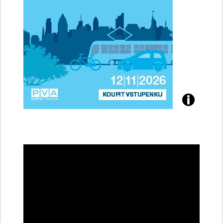
Přijďte
na
konferenci