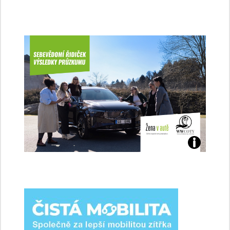
Jaké
jsme
ženy-
řidičky