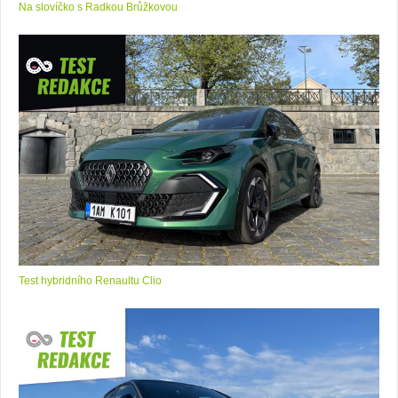
Na slovíčko s Radkou Brůžkovou
Test hybridního Renaultu Clio