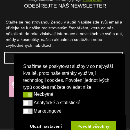
ODEBÍREJTE NÁŠ NEWSLETTER
Staňte se registrovanou Ženou v autě! Napište zde svůj email a
přidejte se k našim registrovaným čtenářkám, které od nás
několikrát do roka získávají informace o novinkách ze světa aut,
módy a kosmetiky, našich aktuálních soutěžích nebo
zvýhodněných nabídkách.
ODEBÍRAT
Snažíme se poskytovat služby v co nejvyšší
NAŠI PARTNEŘI
kvalitě, proto naše stránky využívají
technologii cookies. Povolení jednotlivých
typů cookies můžete ovládat níže.
Nezbytné
Nezbytné
Analytické a statistické
Analytické a statistické
Marketingové
Marketingové
Uložit nastavení
Povolit všechny