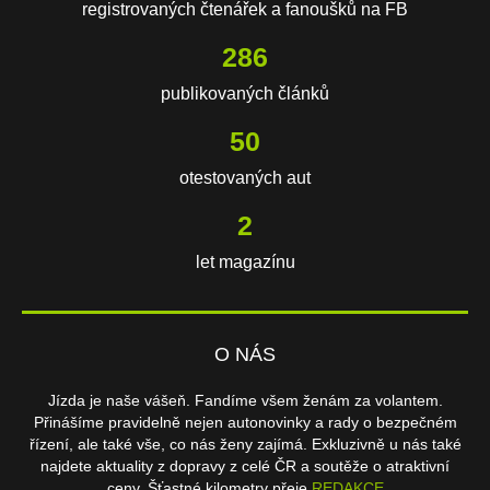
registrovaných čtenářek a fanoušků na FB
602
publikovaných článků
106
otestovaných aut
3
let magazínu
O NÁS
Jízda je naše vášeň. Fandíme všem ženám za volantem.
Přinášíme pravidelně nejen autonovinky a rady o bezpečném
řízení, ale také vše, co nás ženy zajímá. Exkluzivně u nás také
najdete aktuality z dopravy z celé ČR a soutěže o atraktivní
ceny. Šťastné kilometry přeje
REDAKCE