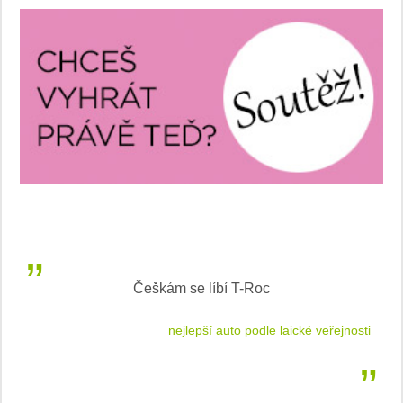
Inteligentní průvodce světem elektromobility
jnosti
sleduj náš web ELenka.cz