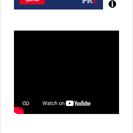
Poznejte
všechny
dobíjecí
stanice
PRE