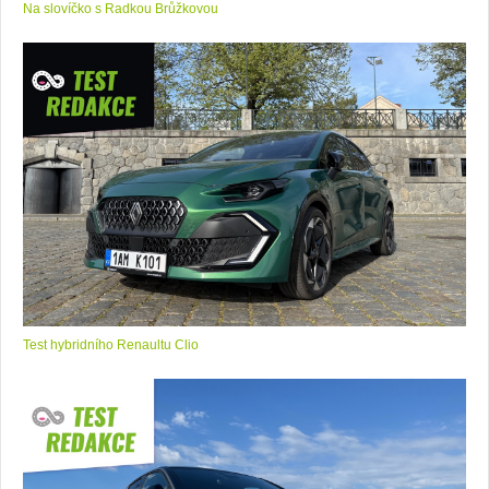
Na slovíčko s Radkou Brůžkovou
Test hybridního Renaultu Clio