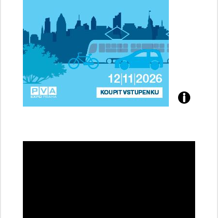
Přijďte
na
konferenci