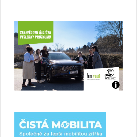
Jaké
jsme
ženy-
řidičky