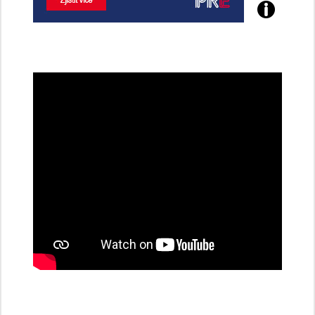
Poznejte
všechny
dobíjecí
stanice
PRE