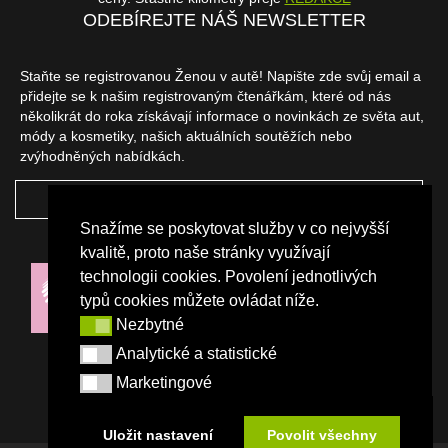
ODEBÍREJTE NÁŠ NEWSLETTER
Staňte se registrovanou Ženou v autě! Napište zde svůj email a
přidejte se k našim registrovaným čtenářkám, které od nás
několikrát do roka získávají informace o novinkách ze světa aut,
módy a kosmetiky, našich aktuálních soutěžích nebo
zvýhodněných nabídkách.
ODEBÍRAT
Snažíme se poskytovat služby v co nejvyšší
NAŠI PARTNEŘI
kvalitě, proto naše stránky využívají
technologii cookies. Povolení jednotlivých
typů cookies můžete ovládat níže.
Nezbytné
Nezbytné
Analytické a statistické
Analytické a statistické
Marketingové
Marketingové
Uložit nastavení
Povolit všechny