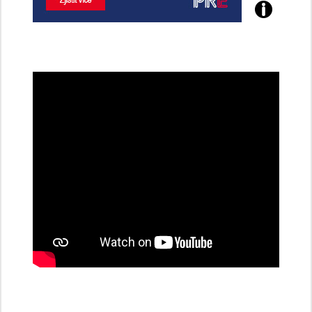
Poznejte
všechny
dobíjecí
stanice
PRE