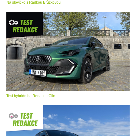
Na slovíčko s Radkou Brůžkovou
Test hybridního Renaultu Clio