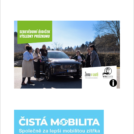
Jaké
jsme
ženy-
řidičky