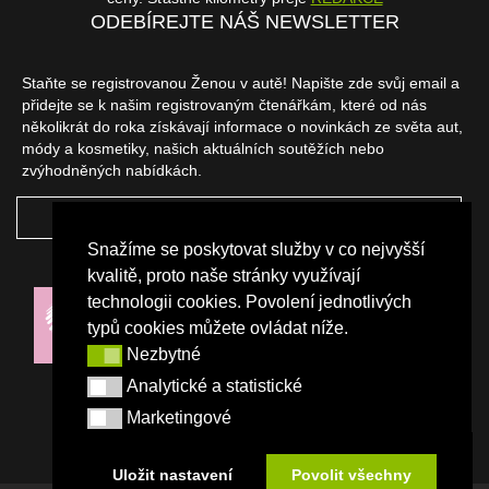
ODEBÍREJTE NÁŠ NEWSLETTER
Staňte se registrovanou Ženou v autě! Napište zde svůj email a
přidejte se k našim registrovaným čtenářkám, které od nás
několikrát do roka získávají informace o novinkách ze světa aut,
módy a kosmetiky, našich aktuálních soutěžích nebo
zvýhodněných nabídkách.
ODEBÍRAT
Snažíme se poskytovat služby v co nejvyšší
NAŠI PARTNEŘI
kvalitě, proto naše stránky využívají
technologii cookies. Povolení jednotlivých
typů cookies můžete ovládat níže.
Nezbytné
Nezbytné
Analytické a statistické
Analytické a statistické
Marketingové
Marketingové
Uložit nastavení
Povolit všechny