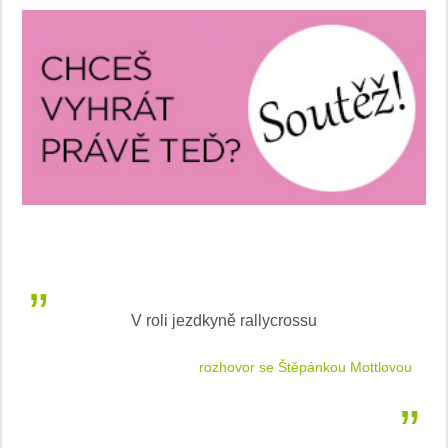
V roli jezdkyně rallycrossu
LEA
 jízdu
rozhovor se Štěpánkou Mottlovou