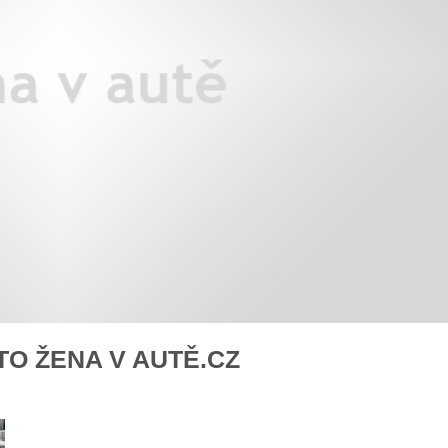
áklady správného poutání
Zabavte děti na cestách
autosedačky
překvapivé rady pro bezpečnou
stručně o autosedačkách
TO ŽENA V AUTĚ.CZ