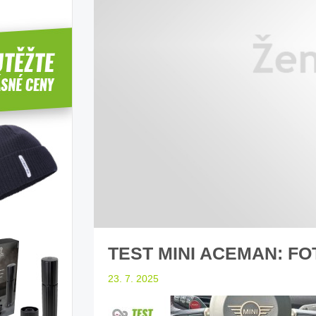
íbí T-Roc
Inteligentní průvodce světem
Z
elektromobility
dle laické veřejnosti
sleduj náš web ELenka.cz
TEST MINI ACEMAN: FO
23. 7. 2025