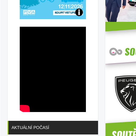
Přijďte
na
konferenci
AKTUÁLNÍ POČASÍ