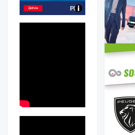
Poznejte
všechny
dobíjecí
stanice
PRE