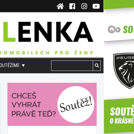
OUTĚŽÍME