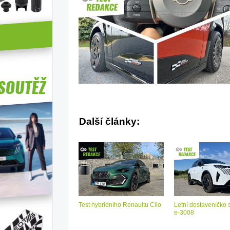
Další články:
Test hybridního Renaultu Clio
Letní dostaveníčko 
e-3008