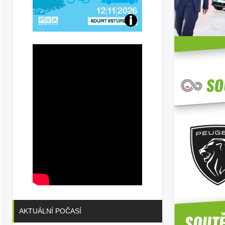
Přijďte
na
konferenci
AKTUÁLNÍ POČASÍ