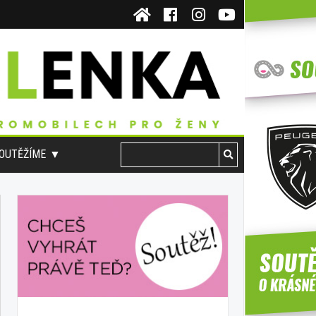
OUTĚŽÍME