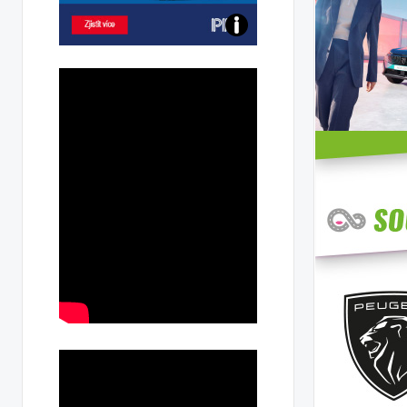
Poznejte
všechny
dobíjecí
stanice
PRE