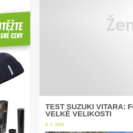
íbí T-Roc
Inteligentní průvodce světem
Z
elektromobility
dle laické veřejnosti
sleduj náš web ELenka.cz
TEST SUZUKI VITARA: F
VELKÉ VELIKOSTI
6. 1. 2025