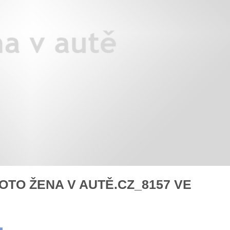
áklady správného poutání
Zabavte děti na cestách
autosedačky
překvapivé rady pro bezpečnou
stručně o autosedačkách
OTO ŽENA V AUTĚ.CZ_8157 VE