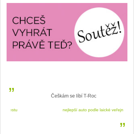
Češkám se líbí T-Roc
 cestu
nejlepší auto podle laické veřejnosti