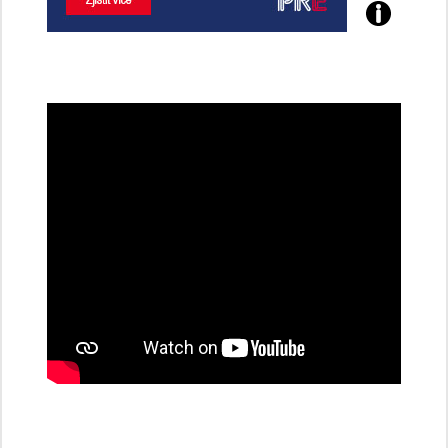
Poznejte
všechny
dobíjecí
stanice
PRE