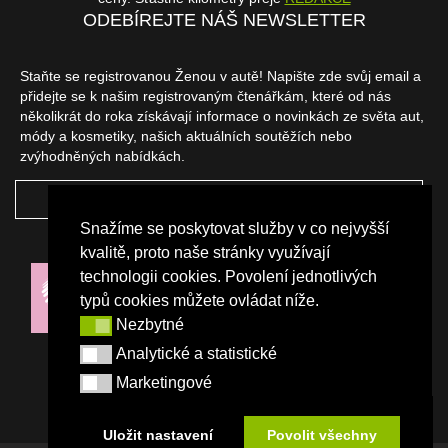
ODEBÍREJTE NÁŠ NEWSLETTER
Staňte se registrovanou Ženou v autě! Napište zde svůj email a
přidejte se k našim registrovaným čtenářkám, které od nás
několikrát do roka získávají informace o novinkách ze světa aut,
módy a kosmetiky, našich aktuálních soutěžích nebo
zvýhodněných nabídkách.
ODEBÍRAT
Snažíme se poskytovat služby v co nejvyšší
NAŠI PARTNEŘI
kvalitě, proto naše stránky využívají
technologii cookies. Povolení jednotlivých
typů cookies můžete ovládat níže.
Nezbytné
Nezbytné
Analytické a statistické
Analytické a statistické
Marketingové
Marketingové
Uložit nastavení
Povolit všechny