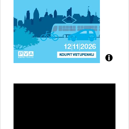
Přijďte
na
konferenci