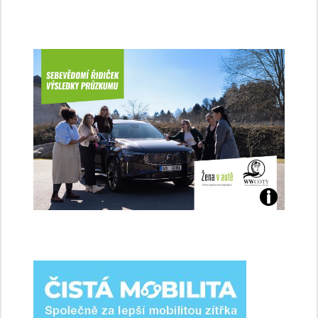
Jaké
jsme
ženy-
řidičky