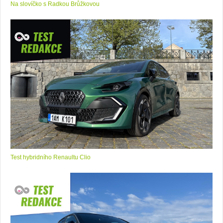
Na slovíčko s Radkou Brůžkovou
Test hybridního Renaultu Clio