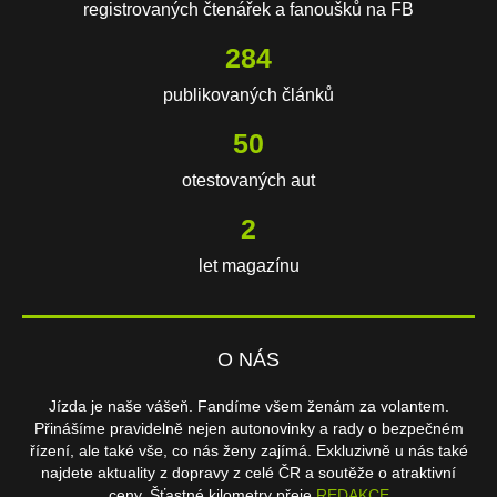
registrovaných čtenářek a fanoušků na FB
608
publikovaných článků
107
otestovaných aut
3
let magazínu
O NÁS
Jízda je naše vášeň. Fandíme všem ženám za volantem.
Přinášíme pravidelně nejen autonovinky a rady o bezpečném
řízení, ale také vše, co nás ženy zajímá. Exkluzivně u nás také
najdete aktuality z dopravy z celé ČR a soutěže o atraktivní
ceny. Šťastné kilometry přeje
REDAKCE