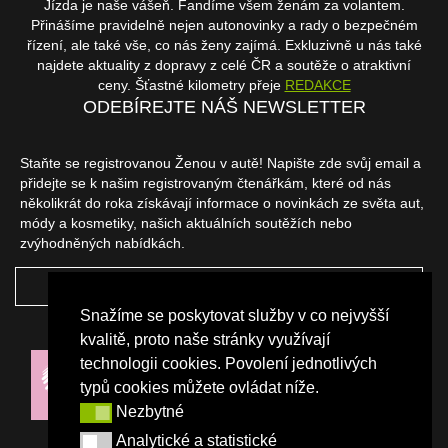
Jízda je naše vášeň. Fandíme všem ženám za volantem.
Přinášíme pravidelně nejen autonovinky a rady o bezpečném
řízení, ale také vše, co nás ženy zajímá. Exkluzivně u nás také
najdete aktuality z dopravy z celé ČR a soutěže o atraktivní
ceny. Šťastné kilometry přeje
REDAKCE
ODEBÍREJTE NÁŠ NEWSLETTER
Staňte se registrovanou Ženou v autě! Napište zde svůj email a
přidejte se k našim registrovaným čtenářkám, které od nás
několikrát do roka získávají informace o novinkách ze světa aut,
módy a kosmetiky, našich aktuálních soutěžích nebo
zvýhodněných nabídkách.
ODEBÍRAT
Snažíme se poskytovat služby v co nejvyšší
NAŠI PARTNEŘI
kvalitě, proto naše stránky využívají
technologii cookies. Povolení jednotlivých
typů cookies můžete ovládat níže.
Nezbytné
Nezbytné
Analytické a statistické
Analytické a statistické