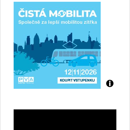
ženy-
řidičky
Přijďte
na
konferenci