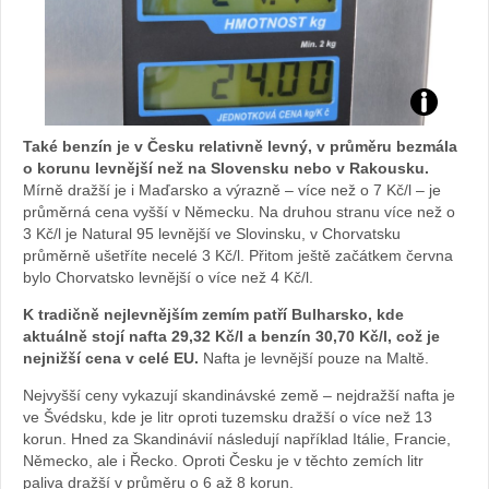
Zd
Také benzín je v Česku relativně levný, v průměru bezmála
roj
o korunu levnější než na Slovensku nebo v Rakousku.
Mírně dražší je i Maďarsko a výrazně – více než o 7 Kč/l – je
průměrná cena vyšší v Německu. Na druhou stranu více než o
:
3 Kč/l je Natural 95 levnější ve Slovinsku, v Chorvatsku
průměrně ušetříte necelé 3 Kč/l. Přitom ještě začátkem června
ar
bylo Chorvatsko levnější o více než 4 Kč/l.
ch
K tradičně nejlevnějším zemím patří Bulharsko, kde
aktuálně stojí nafta 29,32 Kč/l a benzín 30,70 Kč/l, což je
nejnižší cena v celé EU.
Nafta je levnější pouze na Maltě.
iv
Nejvyšší ceny vykazují skandinávské země – nejdražší nafta je
Že
ve Švédsku, kde je litr oproti tuzemsku dražší o více než 13
korun. Hned za Skandinávií následují například Itálie, Francie,
na
Německo, ale i Řecko. Oproti Česku je v těchto zemích litr
paliva dražší v průměru o 6 až 8 korun.