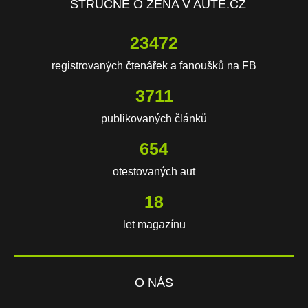
STRUČNĚ O ŽENA V AUTĚ.CZ
23472
registrovaných čtenářek a fanoušků na FB
3711
publikovaných článků
654
otestovaných aut
18
let magazínu
O NÁS