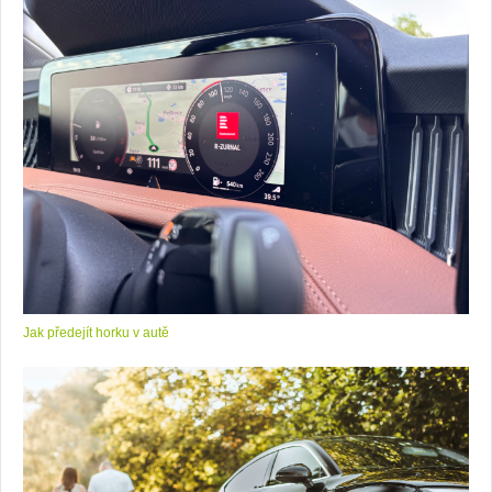
Jak předejít horku v autě