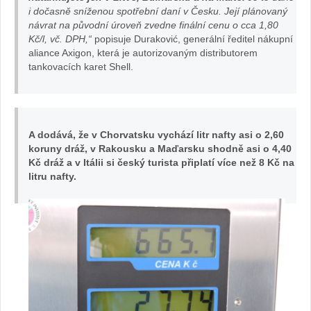
i dočasně sníženou spotřební daní v Česku. Její plánovaný
návrat na původní úroveň zvedne finální cenu o cca 1,80
Kč/l, vč. DPH,“
popisuje Duraković, generální ředitel nákupní
aliance Axigon, která je autorizovaným distributorem
tankovacích karet Shell.
A dodává, že v Chorvatsku vychází litr nafty asi o 2,60
koruny dráž, v Rakousku a Maďarsku shodně asi o 4,40
Kč dráž a v Itálii si český turista připlatí více než 8 Kč na
litru nafty.