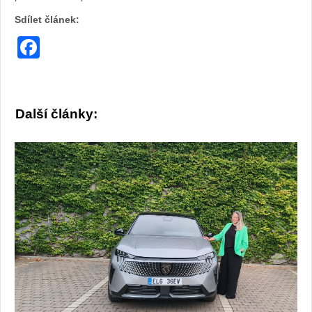
v
Sdílet článek:
Facebook
au
tě.
cz
Další články: