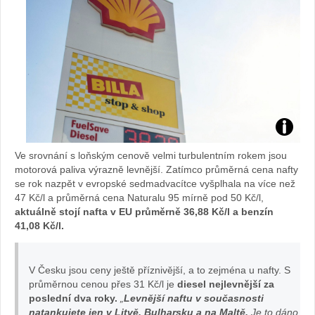
foto
Ve srovnání s loňským cenově velmi turbulentním rokem jsou
Shell
motorová paliva výrazně levnější. Zatímco průměrná cena nafty
se rok nazpět v evropské sedmadvacítce vyšplhala na více než
47 Kč/l a průměrná cena Naturalu 95 mírně pod 50 Kč/l,
aktuálně stojí nafta v EU průměrně 36,88 Kč/l a benzín
41,08 Kč/l.
V Česku jsou ceny ještě příznivější, a to zejména u nafty. S
průměrnou cenou přes 31 Kč/l je
diesel nejlevnější za
poslední dva roky.
„
Levnější naftu v současnosti
natankujete jen v Litvě, Bulharsku a na Maltě.
Je to dáno