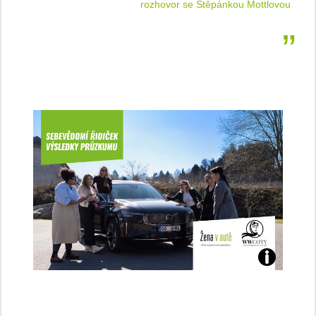
 jízdu
rozhovor se Štěpánkou Mottlovou
Jaké
jsme