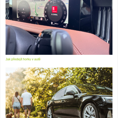
Jak předejít horku v autě