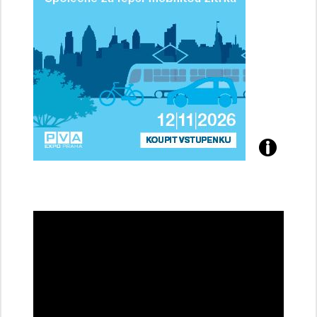
Přijďte
na
konferenci