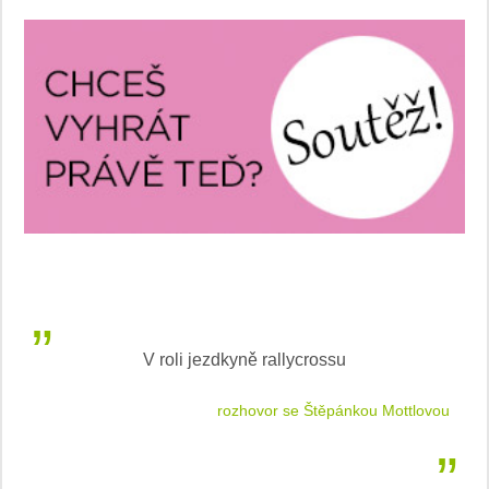
V roli jezdkyně rallycrossu
LEA
 jízdu
rozhovor se Štěpánkou Mottlovou