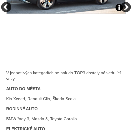
Zdroj:
archiv
Zdroj:
webu
archiv
webu
V jednotlivých kategoriích se pak do TOP3 dostaly následující
vozy:
AUTO DO MĚSTA
Kia Xceed, Renault Clio, Škoda Scala
RODINNÉ AUTO
BMW řady 3, Mazda 3, Toyota Corolla
ELEKTRICKÉ AUTO