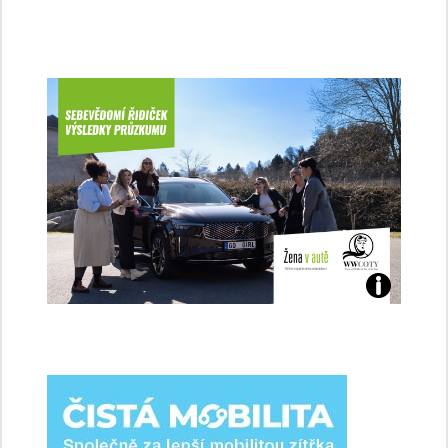
Jaké
jsme
ženy-
řidičky