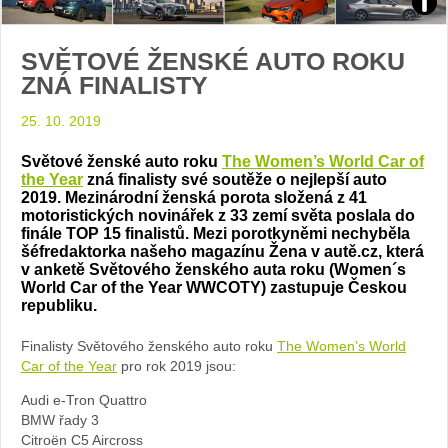
Zdroj
SVĚTOVÉ ŽENSKÉ AUTO ROKU
arch
ZNÁ FINALISTY
web
25. 10. 2019
Světové ženské auto roku
The Women’s World Car of
the Year
zná finalisty své soutěže o nejlepší auto
2019. Mezinárodní ženská porota složená z 41
motoristických novinářek z 33 zemí světa poslala do
finále TOP 15 finalistů. Mezi porotkyněmi nechyběla
šéfredaktorka našeho magazínu Žena v autě.cz, která
v anketě Světového ženského auta roku (Women´s
World Car of the Year WWCOTY) zastupuje Českou
republiku.
Finalisty Světového ženského auto roku
The Women’s World
Car of the Year
pro rok 2019 jsou:
Audi e-Tron Quattro
BMW řady 3
Citroën C5 Aircross