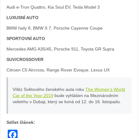
Audi e-Tron Quattro, Kia Soul EV, Tesla Model 3
LUXUSNÍ AUTO
BMW řady 8, BMW X 7, Porsche Cayenne Coupe
SPORTOVNÍ AUTO
Mercedes AMG A35/45, Porsche 911, Toyota GR Supra
SUV/CROSSOVER
Citroen C5 Aircross, Range Rover Evoque, Lexus UX
Vítěz Světového ženského auta roku
The Women’s World
Car of the Year 2019
bude vyhlášen na Mezinárodním
veletrhu v Dubaji, který se koná od 12. do 16. listopadu.
Sdílet článek:
Facebook