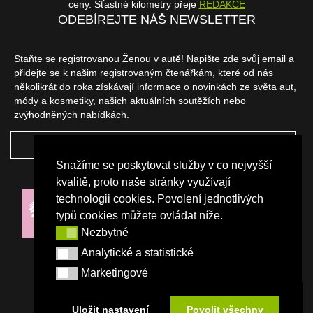
ceny. Šťastné kilometry přeje
REDAKCE
ODEBÍREJTE NÁŠ NEWSLETTER
Staňte se registrovanou Ženou v autě! Napište zde svůj email a
přidejte se k našim registrovaným čtenářkám, které od nás
několikrát do roka získávají informace o novinkách ze světa aut,
módy a kosmetiky, našich aktuálních soutěžích nebo
zvýhodněných nabídkách.
ODEBÍRAT
Snažíme se poskytovat služby v co nejvyšší
NAŠI PARTNEŘI
kvalitě, proto naše stránky využívají
technologii cookies. Povolení jednotlivých
typů cookies můžete ovládat níže.
Nezbytné
Nezbytné
Analytické a statistické
Analytické a statistické
Marketingové
Marketingové
Uložit nastavení
Povolit všechny