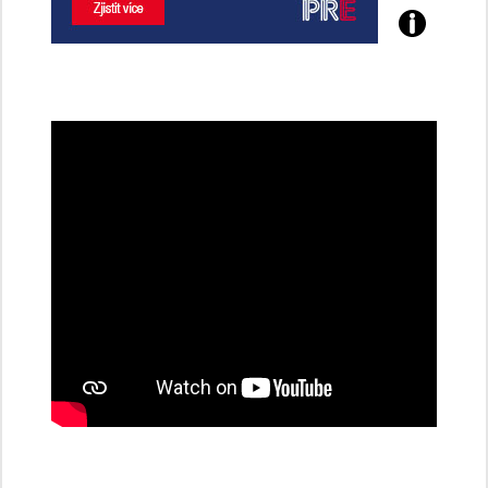
Poznejte
všechny
dobíjecí
stanice
PRE