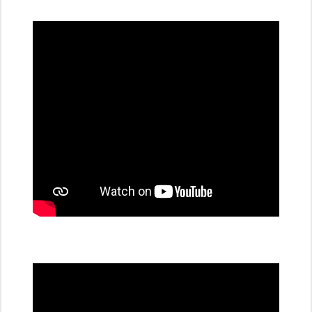
dobíjecí
stanice
PRE