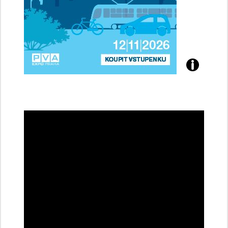
Přijďte
na
konferenci