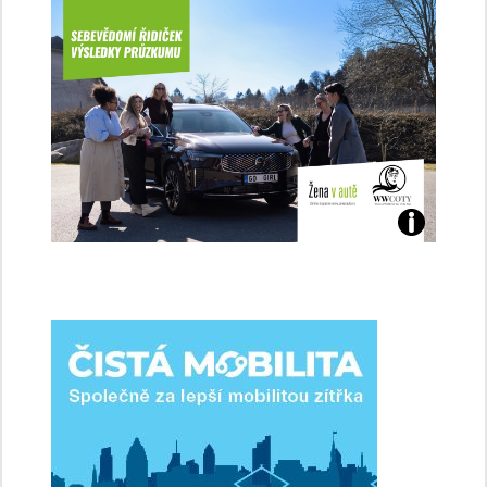
Jaké
jsme
ženy-
řidičky