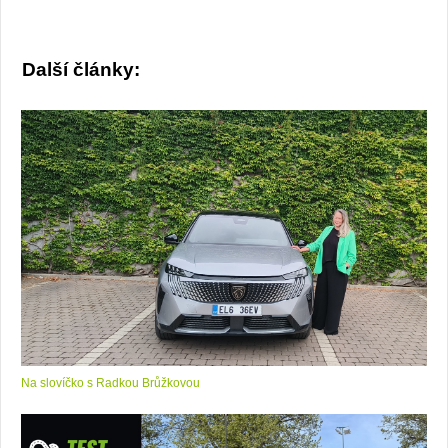
Další články:
Na slovíčko s Radkou Brůžkovou