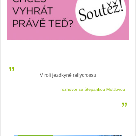
V roli jezdkyně rallycrossu
LEA
 jízdu
rozhovor se Štěpánkou Mottlovou