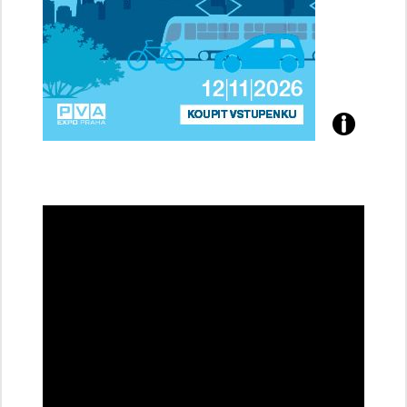
Přijďte
na
konferenci