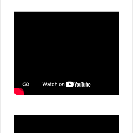
všechny
dobíjecí
stanice
PRE