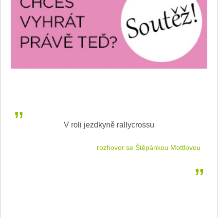
V roli jezdkyně rallycrossu
LEA
 jízdu
rozhovor se Štěpánkou Mottlovou