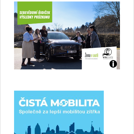
Jaké
jsme
ženy-
řidičky