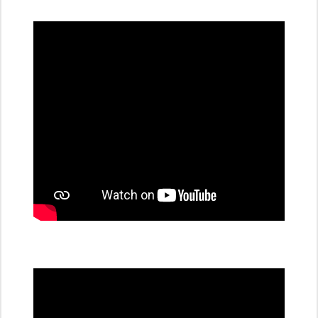
dobíjecí
stanice
PRE