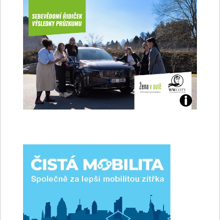
Jaké
jsme
ženy-
řidičky