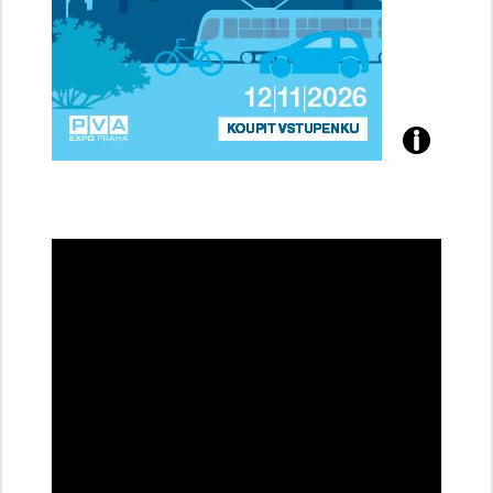
Přijďte
na
konferenci