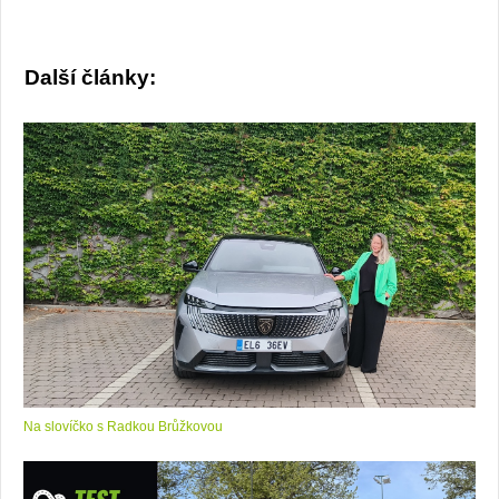
Další články:
Na slovíčko s Radkou Brůžkovou