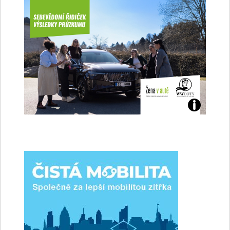
Jaké
jsme
ženy-
řidičky