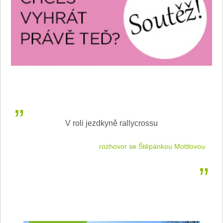
V roli jezdkyně rallycrossu
LEA
 jízdu
rozhovor se Štěpánkou Mottlovou