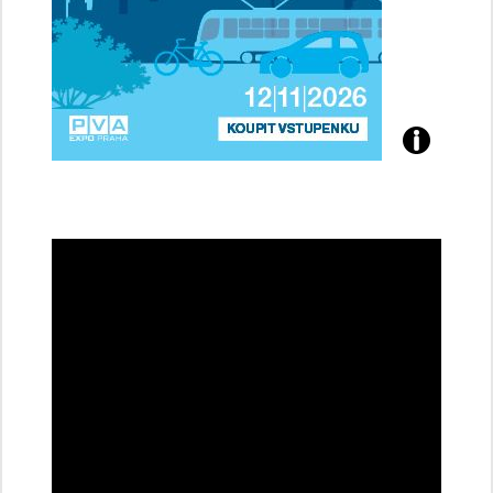
Přijďte
na
konferenci