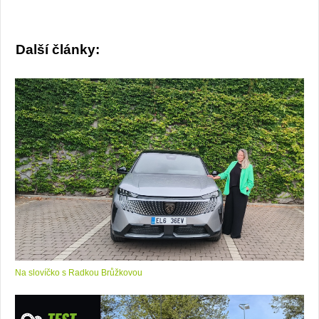
Další články:
Na slovíčko s Radkou Brůžkovou