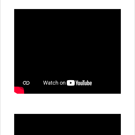
dobíjecí
stanice
PRE