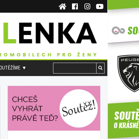
OUTĚŽÍME