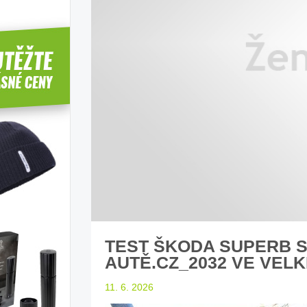
Desatero jízdy autem s dětmi
Děti a koučink v aut
rady našeho magazínu
rad
TEST ŠKODA SUPERB S
AUTĚ.CZ_2032 VE VELK
11. 6. 2026