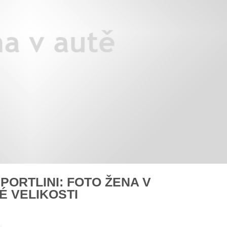
ě
BMW iX3: auto roku z pohledu žen
Jak pečova
y na cestu
Auto mého srdce 2026
PORTLINI: FOTO ŽENA V
É VELIKOSTI