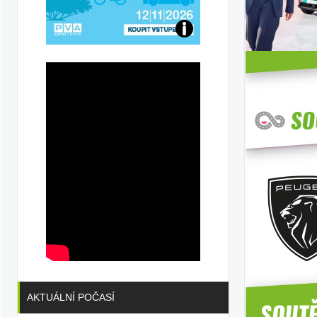
Přijďte
na
konferenci
AKTUÁLNÍ POČASÍ