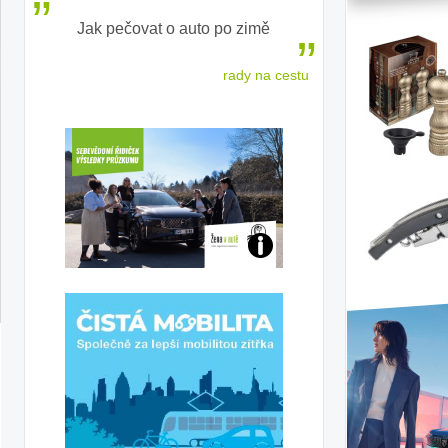
t o auto po zimě
Češkám se líbí T-Roc
rady na cestu
nejlepší auto podle laické veřejnosti
Jaké
jsme
ženy-
řidičky