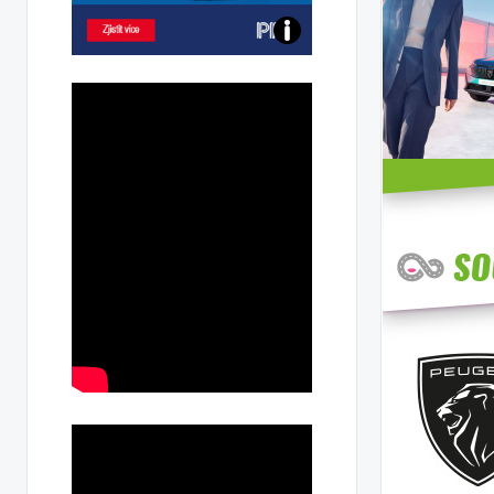
Poznejte
všechny
dobíjecí
stanice
PRE