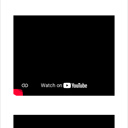
všechny
dobíjecí
stanice
PRE