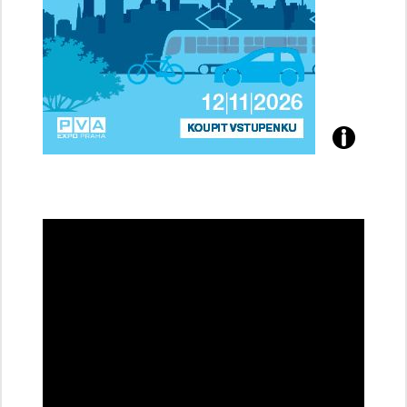
Přijďte
na
konferenci