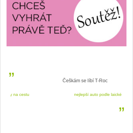
Češkám se líbí T-Roc
 cestu
nejlepší auto podle laické veřejnosti