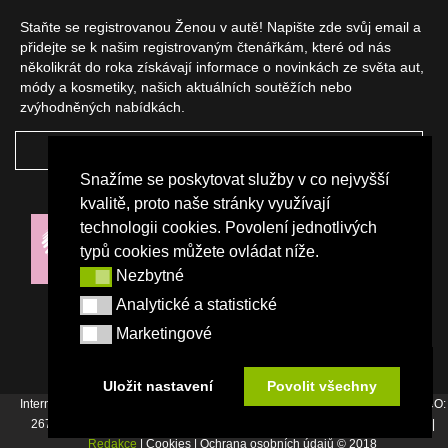
Staňte se registrovanou Ženou v autě! Napište zde svůj email a
přidejte se k našim registrovaným čtenářkám, které od nás
několikrát do roka získávají informace o novinkách ze světa aut,
módy a kosmetiky, našich aktuálních soutěžích nebo
zvýhodněných nabídkách.
ODEBÍRAT
Snažíme se poskytovat služby v co nejvyšší
NAŠI PARTNEŘI
kvalitě, proto naše stránky využívají
technologii cookies. Povolení jednotlivých
typů cookies můžete ovládat níže.
Nezbytné
Nezbytné
Analytické a statistické
Analytické a statistické
Marketingové
Marketingové
Uložit nastavení
Povolit všechny
Internetový magazín Žena v autě vydává vydavatelství Srdce Evropy s.r.o., IČO:
26744007, Bořivojova 17, Praha 3, Tel. : +420 222 726 364 |
Napište nám
|
Redakce
| Cookies | Ochrana osobních údajů © 2018