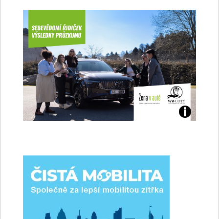
Jaké
jsme
ženy-
řidičky