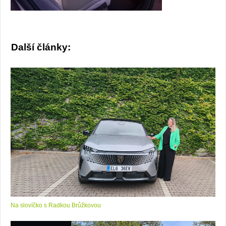
Další články:
Na slovíčko s Radkou Brůžkovou