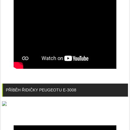
PŘÍBĚH ŘIDIČKY PEUGEOTU E-3008