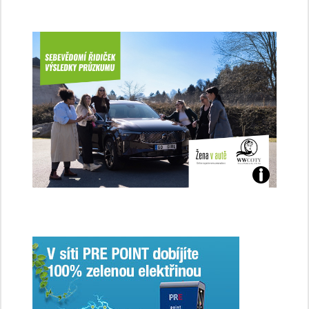
Jaké
jsme
ženy-
řidičky