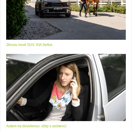
Zbrusu nové SUV: KIA Seltos
Autem na dovolenou: vždy s asistencí