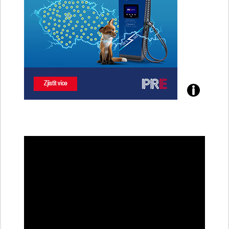
Poznejte
všechny
dobíjecí
stanice
PRE