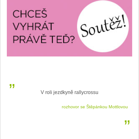
V roli jezdkyně rallycrossu
LEA
 jízdu
rozhovor se Štěpánkou Mottlovou