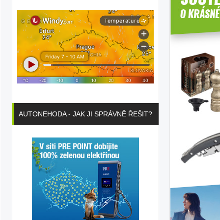
ka
ilky
AUTONEHODA - JAK JI SPRÁVNĚ ŘEŠIT?