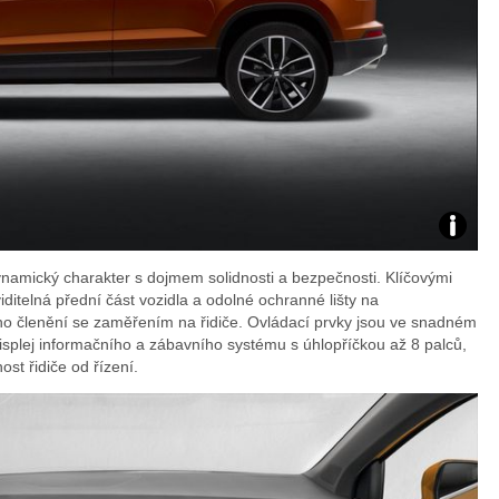
Zdroj:
ynamický charakter s dojmem solidnosti a bezpečnosti. Klíčovými
fotoban
ditelná přední část vozidla a odolné ochranné lišty na
ního členění se zaměřením na řidiče. Ovládací prvky jsou ve snadném
automob
displej informačního a zábavního systému s úhlopříčkou až 8 palců,
ost řidiče od řízení.
Seat