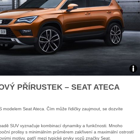
áklady správného poutání
Zabavte děti na cestách
autosedačky
překvapivé rady pro bezpečnou
stručně o autosedačkách
Zdro
OVÝ PŘÍRUSTEK – SEAT ATECA
foto
auto
S modelem Seat Ateca. Čím může řidičky zaujmout, se dozvíte
Sea
případě SUV vyznačuje kombinací dynamiky a funkčnosti. Mnoho
 boční prolisy s minimálním průměrem zakřivení a maximální ostrostí
kovými motivy, patří mezi typické prvky vozů značky Seat.