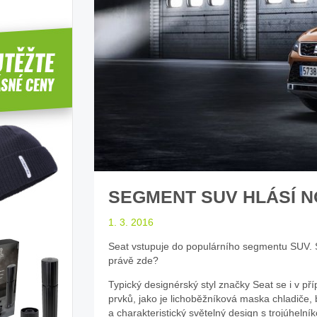
íbí T-Roc
Inteligentní průvodce světem
Z
elektromobility
dle laické veřejnosti
sleduj náš web ELenka.cz
SEGMENT SUV HLÁSÍ N
1. 3. 2016
Seat vstupuje do populárního segmentu SUV. 
právě zde?
Typický designérský styl značky Seat se i v 
prvků, jako je lichoběžníková maska chladiče,
a charakteristický světelný design s trojúhelní