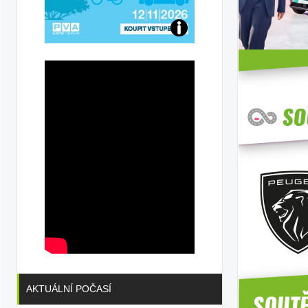
Přijďte
na
konferenci
AKTUÁLNÍ POČASÍ