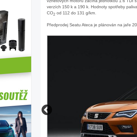
vznětových motorů začíná jednotkou 1.6 TDI 
verzích 150 k a 190 k. Hodnoty spotřeby paliv
CO
od 112 do 131 g/km.
2
Předprodej Seatu Ateca je plánován na jaře 2