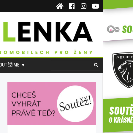
OUTĚŽÍME