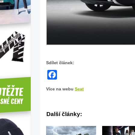
Zdroj:
fotobanka
automobilky
Sdílet článek:
Seat
Facebook
Více na webu
Seat
Další články: