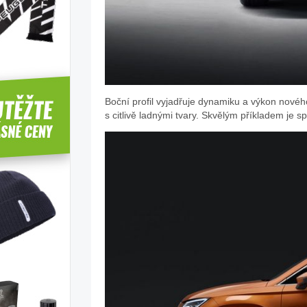
Boční profil vyjadřuje dynamiku a výkon nového
s citlivě ladnými tvary. Skvělým příkladem je sp