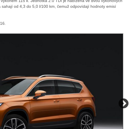
s výkonem 115 k. Jednotka 2.0 TDI je nabízena ve dvou výkonových
a sahají od 4,3 do 5,0 l/100 km, čemuž odpovídají hodnoty emisí
016.