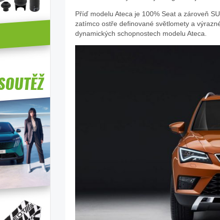
Příď modelu Ateca je 100% Seat a zároveň S
zatímco ostře definované světlomety a výrazn
dynamických schopnostech modelu Ateca.