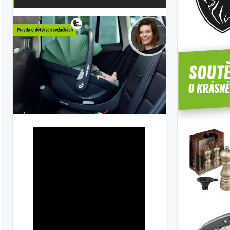
ka
ilky