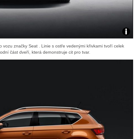
Zdroj:
 vozu značky Seat . Linie s ostře vedenými křivkami tvoří celek
fotoban
odní část dveří, která demonstruje cit pro tvar.
automob
Seat