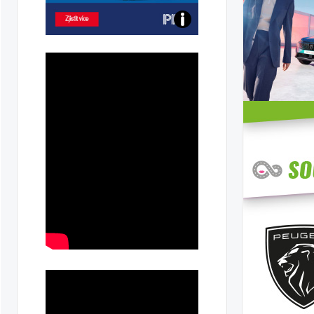
Poznejte
všechny
dobíjecí
stanice
PRE
ka
ilky