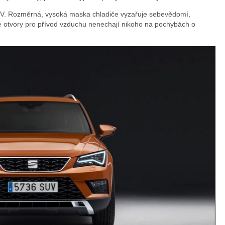
UV. Rozměrná, vysoká maska chladiče vyzařuje sebevědomí,
é otvory pro přívod vzduchu nenechají nikoho na pochybách o