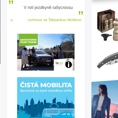
V roli jezdkyně rallycrossu
LEAF od Nissa
ženským a
 jízdu
rozhovor se Štěpánkou Mottlovou
j:
Jaké
banka
jsme
mobilky
ženy-
t
řidičky