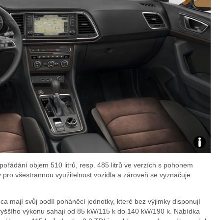
Zdroj:
ořádání objem 510 litrů, resp. 485 litrů ve verzích s pohonem
fotoban
y pro všestrannou využitelnost vozidla a zároveň se vyznačuje
automob
 mají svůj podíl poháněcí jednotky, které bez výjimky disponují
yššího výkonu sahají od 85 kW/115 k do 140 kW/190 k. Nabídka
Seat