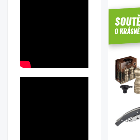
ka
ilky