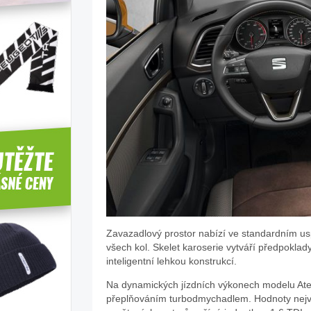
Zavazadlový prostor nabízí ve standardním usp
všech kol. Skelet karoserie vytváří předpoklad
inteligentní lehkou konstrukcí.
Na dynamických jízdních výkonech modelu Ateca
přeplňováním turbodmychadlem. Hodnoty nejv