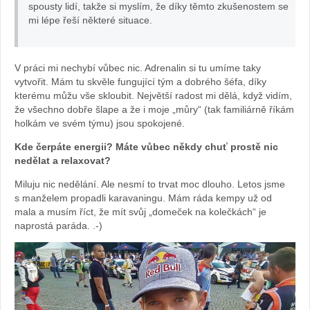
spousty lidí, takže si myslím, že díky těmto zkušenostem se
mi lépe řeší některé situace.
V práci mi nechybí vůbec nic. Adrenalin si tu umíme taky
vytvořit. Mám tu skvěle fungující tým a dobrého šéfa, díky
kterému můžu vše skloubit. Největší radost mi dělá, když vidím,
že všechno dobře šlape a že i moje „můry“ (tak familiárně říkám
holkám ve svém týmu) jsou spokojené.
Kde čerpáte energii? Máte vůbec někdy chuť prostě nic
nedělat a relaxovat?
Miluju nic nedělání. Ale nesmí to trvat moc dlouho. Letos jsme
s manželem propadli karavaningu. Mám ráda kempy už od
mala a musím říct, že mít svůj „domeček na kolečkách“ je
naprostá paráda. .-)