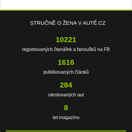
STRUČNĚ O ŽENA V AUTĚ.CZ
15397
registrovaných čtenářek a fanoušků na FB
2434
publikovaných článků
428
otestovaných aut
12
let magazínu