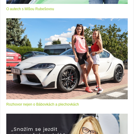
O autech s Míšou Rubešovou
Rozhovor nejen o Bábovkách a plechovkách