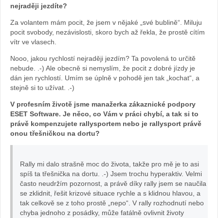
nejraději jezdíte?
Za volantem mám pocit, že jsem v nějaké „své bublině“. Miluju
webu
pocit svobody, nezávislosti, skoro bych až řekla, že prostě cítím
vítr ve vlasech.
Nooo, jakou rychlostí nejraději jezdím? Ta povolená to určitě
nebude. .-) Ale obecně si nemyslím, že pocit z dobré jízdy je
dán jen rychlostí. Umím se úplně v pohodě jen tak „kochat“, a
stejně si to užívat. .-)
V profesním životě jsme manažerka
zákaznické podpory
ESET Software. Je něco, co Vám v práci chybí, a tak si to
právě kompenzujete rallysportem nebo je rallysport právě
onou třešničkou na dortu?
Rally mi dalo strašně moc do života, takže pro mě je to asi
spíš ta třešnička na dortu. .-) Jsem trochu hyperaktiv. Velmi
často neudržím pozornost, a právě díky rally jsem se naučila
se zklidnit, řešit krizové situace rychle a s klidnou hlavou, a
tak celkově se z toho prostě „nepo“. V rally rozhodnutí nebo
chyba jednoho z posádky, může fatálně ovlivnit životy