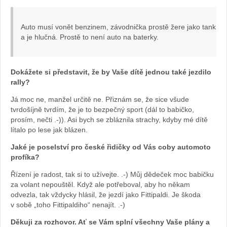
Auto musí vonět benzinem, závodnička prostě žere jako tank
a je hlučná. Prostě to není auto na baterky.
Dokážete si představit, že by Vaše dítě jednou také jezdilo
rally?
Já moc ne, manžel určitě ne. Přiznám se, že sice všude
tvrdošíjně tvrdím, že je to bezpečný sport (dál to babičko,
prosím, nečti .-)). Asi bych se zbláznila strachy, kdyby mé dítě
lítalo po lese jak blázen.
Jaké je poselství pro české řidičky od Vás coby automoto
profíka?
Řízení je radost, tak si to užívejte. .-) Můj dědeček moc babičku
za volant nepouštěl. Když ale potřeboval, aby ho někam
odvezla, tak vždycky hlásil, že jezdí jako Fittipaldi. Je škoda
v sobě „toho Fittipaldiho“ nenajít. .-)
Děkuji za rozhovor. Ať se Vám splní všechny Vaše plány a