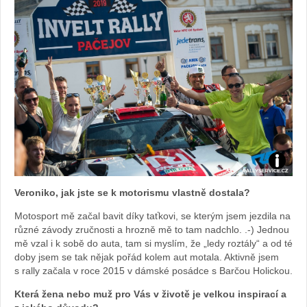
Foto:
Veroniko, jak jste se k motorismu vlastně dostala?
archiv
Motosport mě začal bavit díky taťkovi, se kterým jsem jezdila na
různé závody zručnosti a hrozně mě to tam nadchlo. .-) Jednou
webu
mě vzal i k sobě do auta, tam si myslím, že „ledy roztály“ a od té
doby jsem se tak nějak pořád kolem aut motala. Aktivně jsem
s rally začala v roce 2015 v dámské posádce s Barčou Holickou.
Která žena nebo muž pro Vás v životě je velkou inspirací a