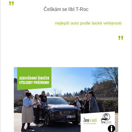
Inteligentní průvodce světem elektromobility
jnosti
sleduj náš web ELenka.cz
Jaké