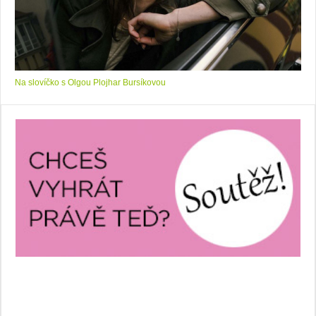
Na slovíčko s Olgou Plojhar Bursíkovou