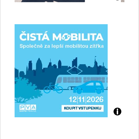
jsme
ženy-
řidičky
Přijďte
na