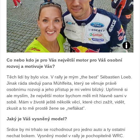
Foto:
Co nebo kdo je pro Vás největší motor pro Váš osobní
archiv
rozvoj a motivuje Vás?
Těch lidí by bylo více. V rally je mým „the best“ Sébastien Loeb.
webu
Jinak ráda sleduji pana Mühlfeita, který se věnuje právě
osobnímu rozvoji a jeho přístup je mi velmi blízký. Upřímně si
ale myslím, že největší motor bychom měli mít hlavně sami v
sobě. Mám v životě ještě několik věcí, které chci zažít, vidět,
zkusit a to mě prostě žene se „neflákat“.
Jaký je Váš vysněný model?
Srdce by mi trhalo se rozhodnout pro jedno auto a ty ostatní
nechat bokem. Vysněný model v rally je pochopitelně WRC.