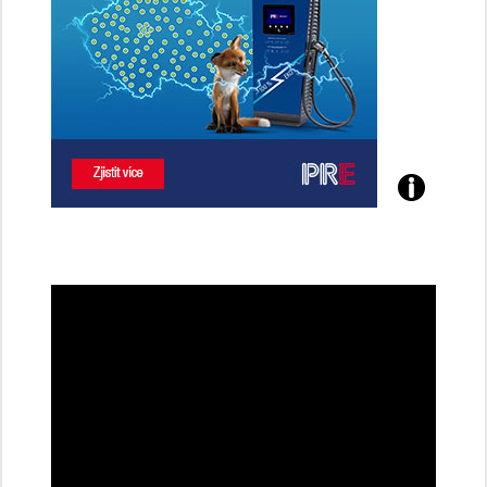
Poznejte
všechny
dobíjecí
stanice
PRE