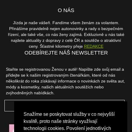
O NÁS
Jízda je naše vášeň. Fandíme všem ženám za volantem.
Přinášíme pravidelně nejen autonovinky a rady o bezpečném
řízení, ale také vše, co nás ženy zajímá. Exkluzivně u nás také
najdete aktuality z dopravy z celé ČR a soutěže o atraktivní
ceny. Šťastné kilometry přeje
REDAKCE
ODEBÍREJTE NÁŠ NEWSLETTER
Staňte se registrovanou Ženou v autě! Napište zde svůj email a
přidejte se k našim registrovaným čtenářkám, které od nás
několikrát do roka získávají informace o novinkách ze světa aut,
módy a kosmetiky, našich aktuálních soutěžích nebo
zvýhodněných nabídkách.
ODEBÍRAT
Snažíme se poskytovat služby v co nejvyšší
NAŠI PARTNEŘI
kvalitě, proto naše stránky využívají
technologii cookies. Povolení jednotlivých