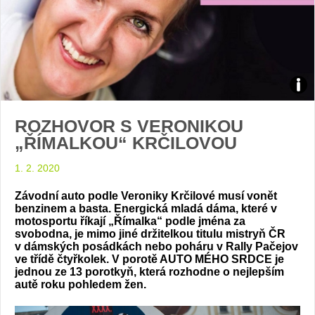
Zdroj
ROZHOVOR S VERONIKOU
arch
„ŘÍMALKOU“ KRČILOVOU
web
1. 2. 2020
Závodní auto podle Veroniky Krčilové musí vonět
benzinem a basta. Energická mladá dáma, které v
motosportu říkají „Římalka“ podle jména za
svobodna, je mimo jiné držitelkou titulu mistryň ČR
v dámských posádkách nebo poháru v Rally Pačejov
ve třídě čtyřkolek. V porotě AUTO MÉHO SRDCE je
jednou ze 13 porotkyň, která rozhodne o nejlepším
autě roku pohledem žen.