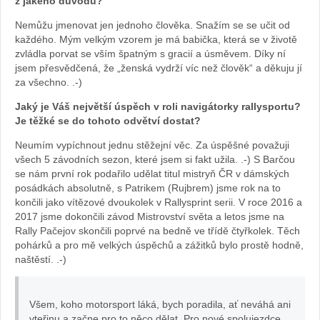
z jakého důvodu?
Nemůžu jmenovat jen jednoho člověka. Snažím se se učit od
každého. Mým velkým vzorem je má babička, která se v životě
zvládla porvat se vším špatným s gracií a úsměvem. Díky ní
jsem přesvědčená, že „ženská vydrží víc než člověk“ a děkuju jí
za všechno. .-)
Jaký je Váš největší úspěch v roli navigátorky rallysportu?
Je těžké se do tohoto odvětví dostat?
Neumím vypíchnout jednu stěžejní věc. Za úspěšné považuji
všech 5 závodních sezon, které jsem si fakt užila. .-) S Barčou
se nám první rok podařilo udělat titul mistryň ČR v dámských
posádkách absolutně, s Patrikem (Rujbrem) jsme rok na to
končili jako vítězové dvoukolek v Rallysprint serii. V roce 2016 a
2017 jsme dokončili závod Mistrovství světa a letos jsme na
Rally Pačejov skončili poprvé na bedně ve třídě čtyřkolek. Těch
pohárků a pro mě velkých úspěchů a zážitků bylo prostě hodně,
naštěstí. .-)
Všem, koho motorsport láká, bych poradila, ať neváhá ani
vteřinu a začne pro to něco dělat. Pro nové spolujezdce