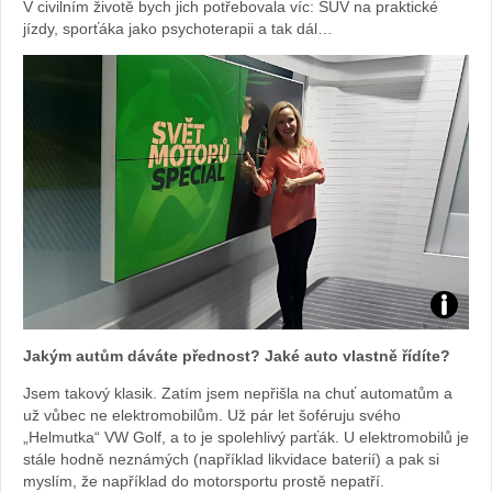
V civilním životě bych jich potřebovala víc: SUV na praktické
jízdy, sporťáka jako psychoterapii a tak dál…
Foto:
Jakým autům dáváte přednost? Jaké auto vlastně řídíte?
archiv
Jsem takový klasik. Zatím jsem nepřišla na chuť automatům a
už vůbec ne elektromobilům. Už pár let šoféruju svého
webu
„Helmutka“ VW Golf, a to je spolehlivý parťák. U elektromobilů je
stále hodně neznámých (například likvidace baterií) a pak si
myslím, že například do motorsportu prostě nepatří.