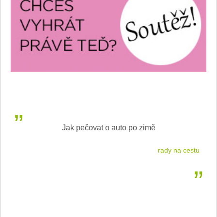
Jak pečovat o auto po zimě
 2026
rady na cestu