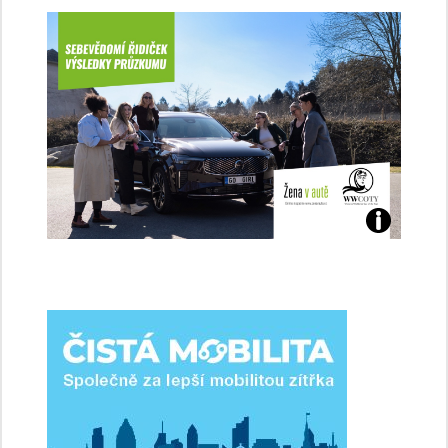
Jaké
jsme
ženy-
řidičky