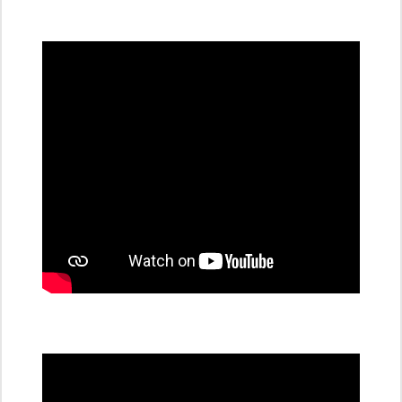
všechny
dobíjecí
stanice
PRE