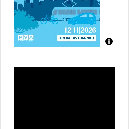
Přijďte
na
konferenci