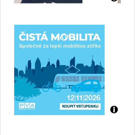
Jaké
jsme
ženy-
řidičky
Přijďte
na