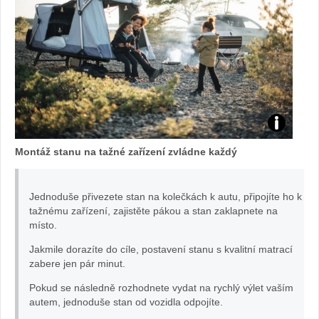
Stan
Montáž stanu na tažné zařízení zvládne každý
Outset:
foto
Jednoduše přivezete stan na kolečkách k autu, připojíte ho k
tažnému zařízení, zajistěte pákou a stan zaklapnete na
místo.
Thule
Jakmile dorazíte do cíle, postavení stanu s kvalitní matrací
zabere jen pár minut.
Pokud se následně rozhodnete vydat na rychlý výlet vaším
autem, jednoduše stan od vozidla odpojíte.