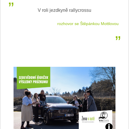
V roli jezdkyně rallycrossu
LEA
 jízdu
rozhovor se Štěpánkou Mottlovou