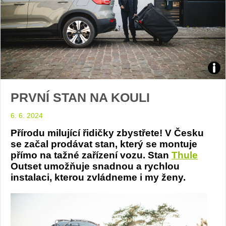
Stan
PRVNÍ STAN NA KOULI
Outs
6. 6. 2024
foto
Přírodu milující řidičky zbystřete! V Česku
Thul
se začal prodávat stan, který se montuje
přímo na tažné zařízení vozu. Stan
Thule
Outset umožňuje snadnou a rychlou
instalaci, kterou zvládneme i my ženy.