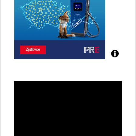
Poznejte
všechny
dobíjecí
stanice
PRE