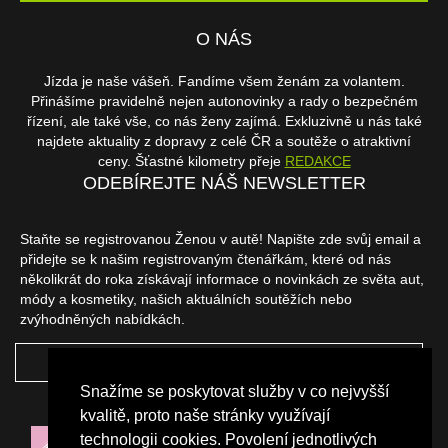
O NÁS
Jízda je naše vášeň. Fandíme všem ženám za volantem.
Přinášíme pravidelně nejen autonovinky a rady o bezpečném
řízení, ale také vše, co nás ženy zajímá. Exkluzivně u nás také
najdete aktuality z dopravy z celé ČR a soutěže o atraktivní
ceny. Šťastné kilometry přeje
REDAKCE
ODEBÍREJTE NÁŠ NEWSLETTER
Staňte se registrovanou Ženou v autě! Napište zde svůj email a
přidejte se k našim registrovaným čtenářkám, které od nás
několikrát do roka získávají informace o novinkách ze světa aut,
módy a kosmetiky, našich aktuálních soutěžích nebo
zvýhodněných nabídkách.
ODEBÍRAT
Snažíme se poskytovat služby v co nejvyšší
NAŠI PARTNEŘI
kvalitě, proto naše stránky využívají
technologii cookies. Povolení jednotlivých