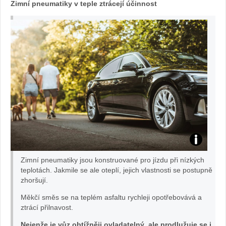
Zimní pneumatiky v teple ztrácejí účinnost
foto
Zimní pneumatiky jsou konstruované pro jízdu při nízkých
Goodyear:
teplotách. Jakmile se ale oteplí, jejich vlastnosti se postupně
zhoršují.
Eagle
Měkčí směs se na teplém asfaltu rychleji opotřebovává a
ztrácí přilnavost.
F1
Nejenže je vůz obtížněji ovladatelný, ale prodlužuje se i