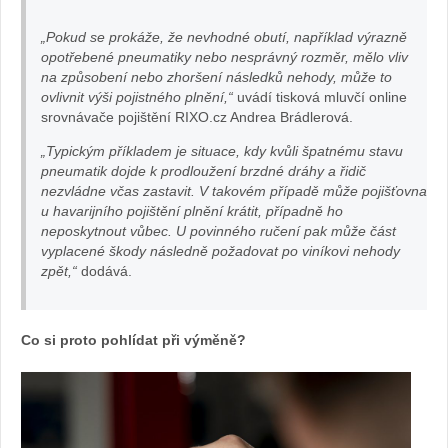
„Pokud se prokáže, že nevhodné obutí, například výrazně
opotřebené pneumatiky nebo nesprávný rozměr, mělo vliv
na způsobení nebo zhoršení následků nehody, může to
ovlivnit výši pojistného plnění,“
uvádí tisková mluvčí online
srovnávače pojištění RIXO.cz Andrea Brádlerová.
„Typickým příkladem je situace, kdy kvůli špatnému stavu
pneumatik dojde k prodloužení brzdné dráhy a řidič
nezvládne včas zastavit. V takovém případě může pojišťovna
u havarijního pojištění plnění krátit, případně ho
neposkytnout vůbec. U povinného ručení pak může část
vyplacené škody následně požadovat po viníkovi nehody
zpět,“
dodává.
Co si proto pohlídat při výměně?