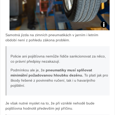
Zdroj:
Samotná jízda na zimních pneumatikách v jarním i letním
archiv
období není z pohledu zákona problém.
webu
Policie ani pojišťovna nemůže řidiče sankcionovat za něco,
co právní předpisy nezakazují.
Podmínkou ale je, že
pneumatiky musí splňovat
minimální požadovanou hloubku dezénu.
To platí jak pro
škody řešené z povinného ručení, tak i u havarijního
pojištění.
Je však nutné myslet na to, že při vzniklé nehodě bude
pojišťovna hodnotit především její příčinu.