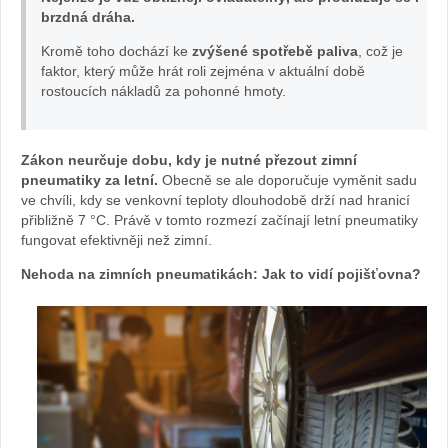
brzdná dráha.
Asymmetri
Kromě toho dochází ke
zvýšené spotřebě paliva
, což je
6
faktor, který může hrát roli zejména v aktuální době
rostoucích nákladů za pohonné hmoty.
Zákon neurčuje dobu, kdy je nutné přezout zimní
pneumatiky za letní.
Obecně se ale doporučuje vyměnit sadu
ve chvíli, kdy se venkovní teploty dlouhodobě drží nad hranicí
přibližně 7 °C. Právě v tomto rozmezí začínají letní pneumatiky
fungovat efektivněji než zimní.
Nehoda na zimních pneumatikách: Jak to vidí pojišťovna?