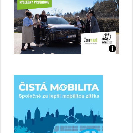
Jaké
jsme
ženy-
řidičky