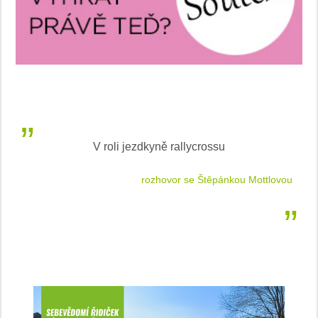
V roli jezdkyně rallycrossu
LEA
 jízdu
rozhovor se Štěpánkou Mottlovou