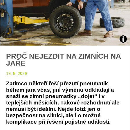
ilustr
PROČ NEJEZDIT NA ZIMNÍCH NA
foto
JAŘE
pne
19. 5. 2026
(pex
Zatímco někteří řeší přezutí pneumatik
během jara včas, jiní výměnu odkládají a
snaží se zimní pneumatiky „dojet“ i v
teplejších měsících. Takové rozhodnutí ale
nemusí být ideální. Nejde totiž jen o
bezpečnost na silnici, ale i o možné
komplikace při řešení pojistné události.