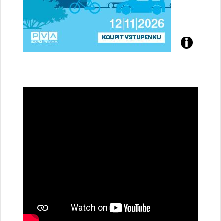
Přijďte
na
konferenci