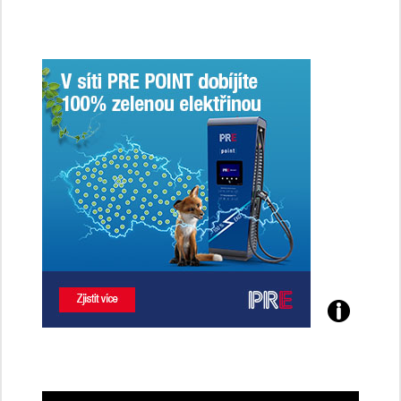
Poznejte
všechny
dobíjecí