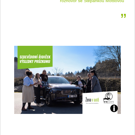
 jízdu
rozhovor se Štěpánkou Mottlovou
Jaké
jsme