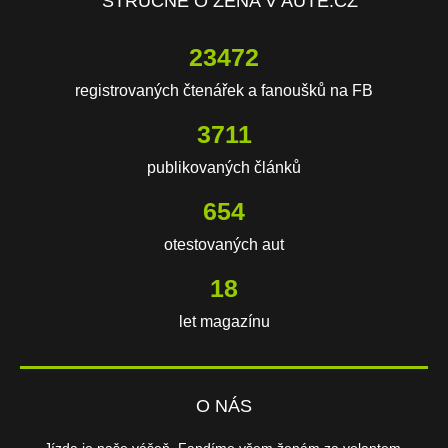
STRUČNĚ O ŽENA V AUTĚ.CZ
23472
registrovaných čtenářek a fanoušků na FB
3711
publikovaných článků
654
otestovaných aut
18
let magazínu
O NÁS