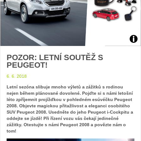
Zdroj
POZOR: LETNÍ SOUTĚŽ S
foto
PEUGEOT!
auto
6. 6. 2018
Peu
Letní sezóna slibuje mnoho výletů a zážitků s rodinou
nejen během plánované dovolené. Pojďte si s námi letošní
léto zpříjemnit projížďkou v pohledném esúvéčku Peugeot
2008. Objevte magickou přitažlivost a eleganci osobitého
SUV Peugeot 2008. Usedněte do jeho Peugeot i-Cockpitu a
oddejte se jízdě! Při řízení vozu vás čekají jedinečné
zážitky. Otestujte s námi Peugeot 2008 a povězte nám o
tom!