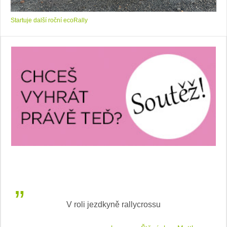
Startuje další roční ecoRally
V roli jezdkyně rallycrossu
LEA