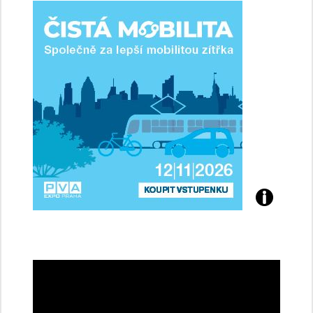
ženy-
řidičky
Přijďte
na
konferenci