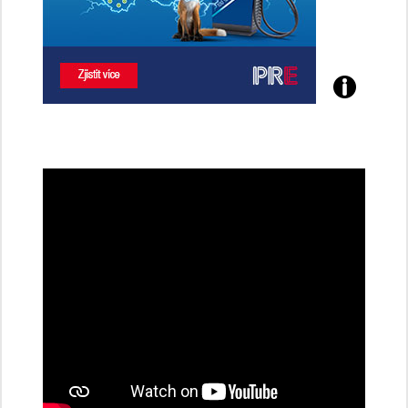
Poznejte
všechny
dobíjecí
stanice
PRE