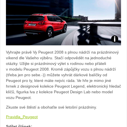
Zdroj:
Vyhrajte právě Vy Peugeot 2008 s plnou nádrží na prázdninový
fotoban
víkend dle Vašeho výběru. Stačí odpovědět na jednoduché
otázky. Užijte si prázdninový výlet s rodinou nebo přáteli
automob
v modelu Peugeot 2008. Kromě zápůjčky vozu s plnou nádrží
(třeba jen pro sebe.-)) můžete vyhrát dárkové balíčky od
Peugeot
Peugeot pro ty, které máte nejvíc ráda. Ve hře je mimo jiné
hrnek z designové kolekce Peugeot Legend, elektronický hledač
klíčů, figurka lva z kolekce Peugeot Design Lab nebo model
vozu Peugeot.
Zkuste své štěstí a obohaťte své letošní prázdniny.
Pravidla_Peugeot
Sdílet článek: