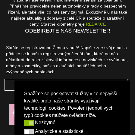
Jízda je naše vášeň. Fandíme všem ženám za volantem.
Přinášíme pravidelně nejen autonovinky a rady o bezpečném
řízení, ale také vše, co nás ženy zajímá. Exkluzivně u nás také
najdete aktuality z dopravy z celé ČR a soutěže o atraktivní
ceny. Šťastné kilometry přeje
REDAKCE
ODEBÍREJTE NÁŠ NEWSLETTER
Staňte se registrovanou Ženou v autě! Napište zde svůj email a
přidejte se k našim registrovaným čtenářkám, které od nás
několikrát do roka získávají informace o novinkách ze světa aut,
módy a kosmetiky, našich aktuálních soutěžích nebo
zvýhodněných nabídkách.
ODEBÍRAT
Snažíme se poskytovat služby v co nejvyšší
NAŠI PARTNEŘI
kvalitě, proto naše stránky využívají
technologii cookies. Povolení jednotlivých
typů cookies můžete ovládat níže.
Nezbytné
Nezbytné
Analytické a statistické
Analytické a statistické