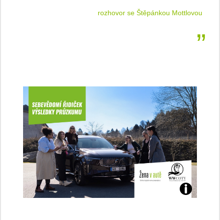
e Štěpánkou Mottlovou
podl
Jaké
jsme