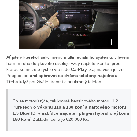
Veronika
Ať jste v kterékoli sekci menu multimediálního systému, v levém
Petrů:
horním rohu dotykového displeje vždy najdete ikonku, přes
kterou se můžete rychle vrátit do
CarPlay
. Zajímavostí je, že
foto
Peugeot se
umí spárovat se dvěma telefony najednou
.
Třeba když používáte firemní a soukromý telefon.
Olivie
Žižková
Co se motorů týče, tak kromě benzinového motoru
1.2
PureTech o výkonu 110 a 130 koní a naftového motoru
1.5 BlueHDi v nabídce najdete i plug-in hybrid o výkonu
180 koní
. Základní cena je 620 000 Kč.