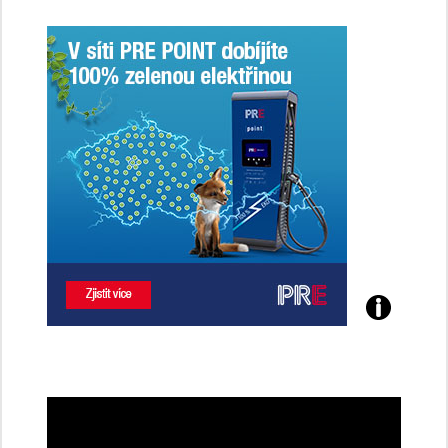
ženy-
řidičky
Poznejte
všechny
dobíjecí