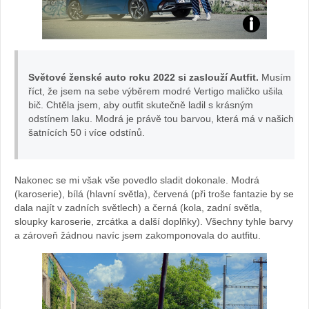
Žižková
Veronika
Petrů:
Světové ženské auto roku 2022 si zaslouží Autfit.
Musím
říct, že jsem na sebe výběrem modré Vertigo maličko ušila
foto
bič. Chtěla jsem, aby outfit skutečně ladil s krásným
odstínem laku. Modrá je právě tou barvou, která má v našich
Olivie
šatnících 50 i více odstínů.
Žižková
Nakonec se mi však vše povedlo sladit dokonale. Modrá
(karoserie), bílá (hlavní světla), červená (při troše fantazie by se
dala najít v zadních světlech) a černá (kola, zadní světla,
sloupky karoserie, zrcátka a další doplňky). Všechny tyhle barvy
a zároveň žádnou navíc jsem zakomponovala do autfitu.