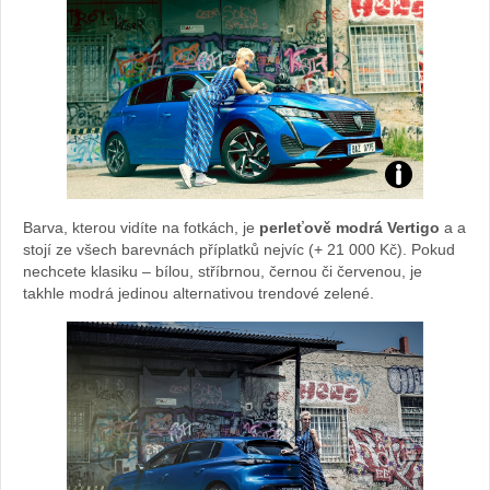
Veronika
Barva, kterou vidíte na fotkách, je
perleťově modrá Vertigo
a a
Petrů
stojí ze všech barevnách příplatků nejvíc (+ 21 000 Kč). Pokud
nechcete klasiku – bílou, stříbrnou, černou či červenou, je
a
takhle modrá jedinou alternativou trendové zelené.
Peugeot
308:
foto
Olivie