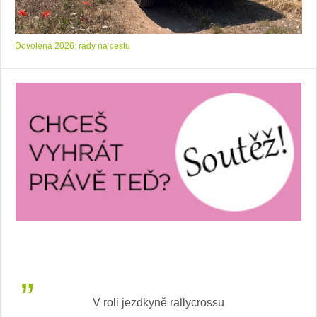
Dovolená 2026: rady na cestu
ycrossu
LEAF od Nissan je Světovým ženským au