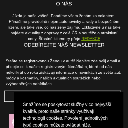
O NÁS
Jízda je naše vášeň. Fandíme všem ženám za volantem.
Přinášíme pravidelně nejen autonovinky a rady o bezpečném
řízení, ale také vše, co nás ženy zajímá. Exkluzivně u nás také
najdete aktuality z dopravy z celé ČR a soutěže o atraktivní
ceny. Šťastné kilometry přeje
REDAKCE
ODEBÍREJTE NÁŠ NEWSLETTER
Staňte se registrovanou Ženou v autě! Napište zde svůj email a
přidejte se k našim registrovaným čtenářkám, které od nás
několikrát do roka získávají informace o novinkách ze světa aut,
módy a kosmetiky, našich aktuálních soutěžích nebo
zvýhodněných nabídkách.
ODEBÍRAT
Snažíme se poskytovat služby v co nejvyšší
NAŠI PARTNEŘI
kvalitě, proto naše stránky využívají
technologii cookies. Povolení jednotlivých
typů cookies můžete ovládat níže.