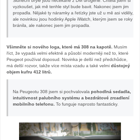
Sluneční brýle jsou nečekaně z DM drogerie. Chtěla jsem si
Petrů:
vyzkoušet, jak mě tenhle styl bude bavit. Nakonec jsem jim
propadla. Nějaké ty náramky a řetízky jste už u mě asi viděly,
ale novinkou jsou hodinky Apple iWatch, kterým jsem se roky
foto
bránila, ale nakonec jsem jim propadla.
Olivie
Všimněte si nového loga, které má 308 na kapotě.
Musím
Žižková
říct, že vypadá velmi efektně a působí moderněji než to, které
Peugeot používal doposud. Novinka je delší než předchůdce,
má delší rozvor, takže více místa vzadu a také velmi
důstojný
objem kufru 412 litrů.
Na Peugeotu 308 jsem si pochvalovala
pohodlná sedadla,
intuitivnost palubního systému a bezdrátové zrcadlení
mobilního telefonu.
To funguje naprosto fantasticky.