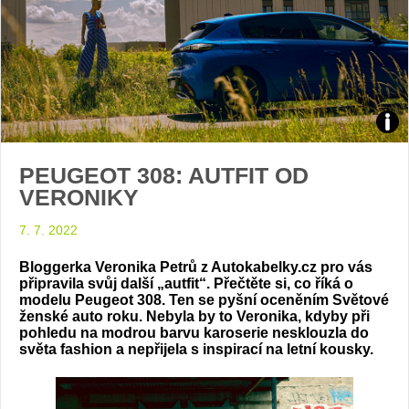
Vero
PEUGEOT 308: AUTFIT OD
Petr
VERONIKY
foto
7. 7. 2022
Olivi
Bloggerka Veronika Petrů z Autokabelky.cz pro vás
připravila svůj další „autfit“. Přečtěte si, co říká o
Žižk
modelu Peugeot 308. Ten se pyšní oceněním Světové
ženské auto roku. Nebyla by to Veronika, kdyby při
pohledu na modrou barvu karoserie nesklouzla do
světa fashion a nepřijela s inspirací na letní kousky.