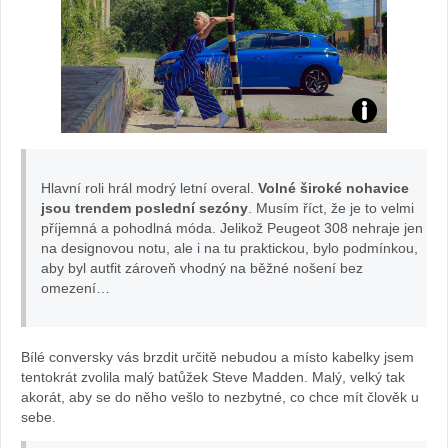
Veronika
Petrů:
Hlavní roli hrál modrý letní overal.
Volné široké nohavice
jsou trendem poslední sezóny
. Musím říct, že je to velmi
foto
příjemná a pohodlná móda. Jelikož Peugeot 308 nehraje jen
na designovou notu, ale i na tu praktickou, bylo podmínkou,
Olivie
aby byl autfit zároveň vhodný na běžné nošení bez
omezení…
Žižková
Bílé conversky vás brzdit určitě nebudou a místo kabelky jsem
tentokrát zvolila malý batůžek Steve Madden. Malý, velký tak
akorát, aby se do něho vešlo to nezbytné, co chce mít člověk u
sebe.