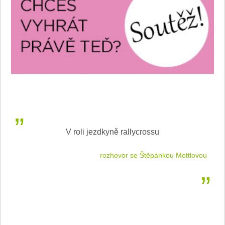
V roli jezdkyně rallycrossu
LEA
 jízdu
rozhovor se Štěpánkou Mottlovou