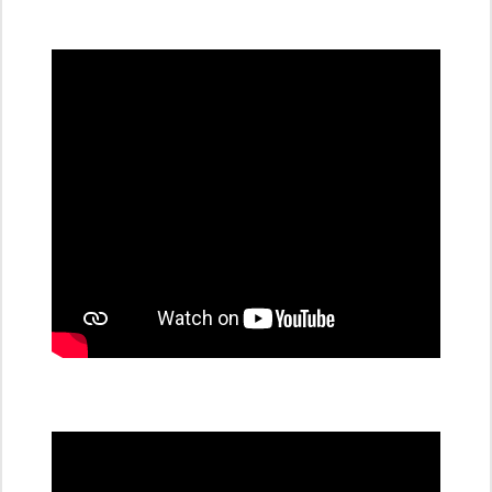
všechny
dobíjecí
stanice
PRE