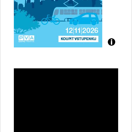
Přijďte
na
konferenci