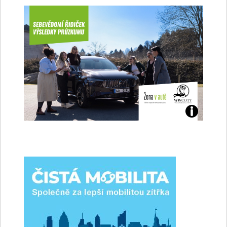
Jaké
jsme
ženy-
řidičky