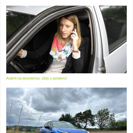
Autem na dovolenou: vždy s asistencí