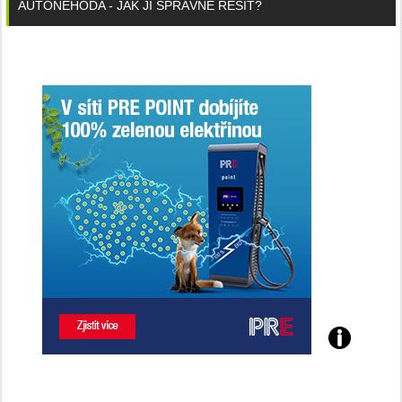
AUTONEHODA - JAK JI SPRÁVNĚ ŘEŠIT?
Poznejte
všechny