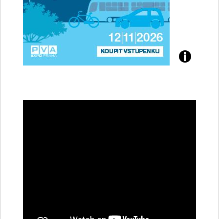
Přijďte
na
konferenci