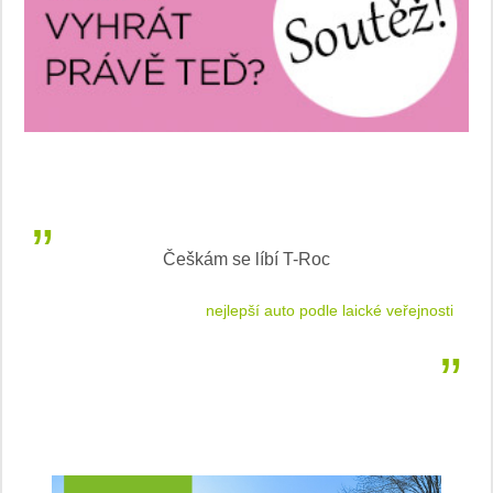
Češkám se líbí T-Roc
 cestu
nejlepší auto podle laické veřejnosti