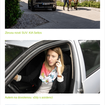
Zbrusu nové SUV: KIA Seltos
Autem na dovolenou: vždy s asistencí