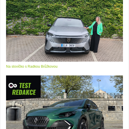
Na slovíčko s Radkou Brůžkovou