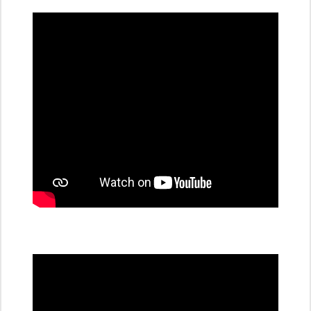
dobíjecí
stanice
PRE