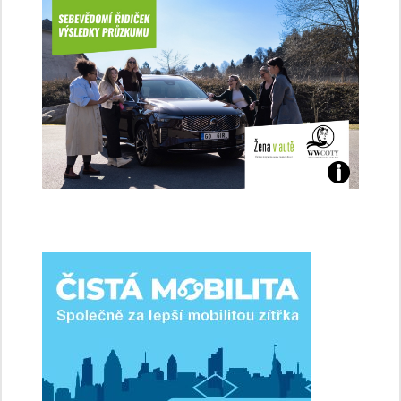
Jaké
jsme
ženy-
řidičky