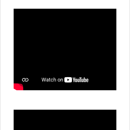
dobíjecí
stanice
PRE