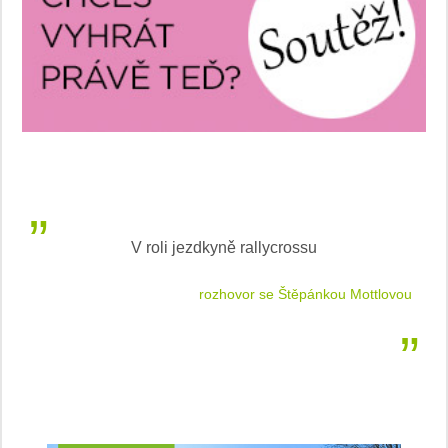
V roli jezdkyně rallycrossu
LEA
 jízdu
rozhovor se Štěpánkou Mottlovou