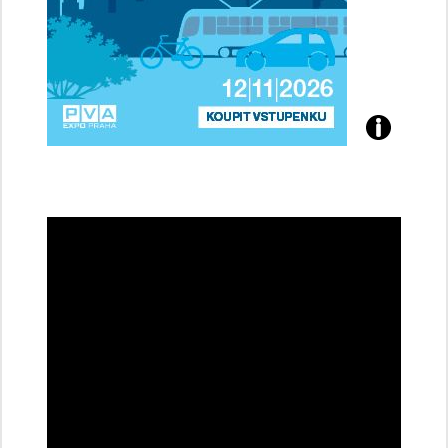
Přijďte
na
konferenci