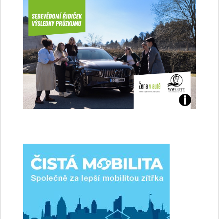
Jaké
jsme
ženy-
řidičky