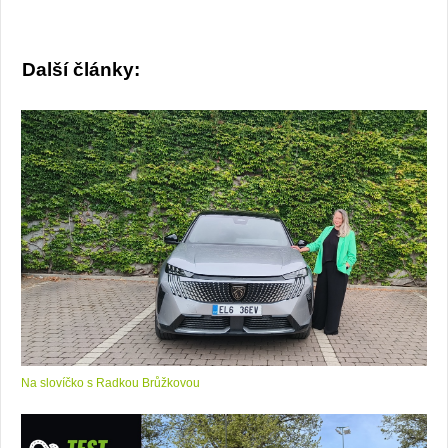
Další články:
Na slovíčko s Radkou Brůžkovou