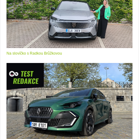
Na slovíčko s Radkou Brůžkovou