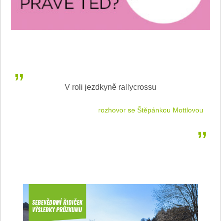
V roli jezdkyně rallycrossu
LEA
 jízdu
rozhovor se Štěpánkou Mottlovou