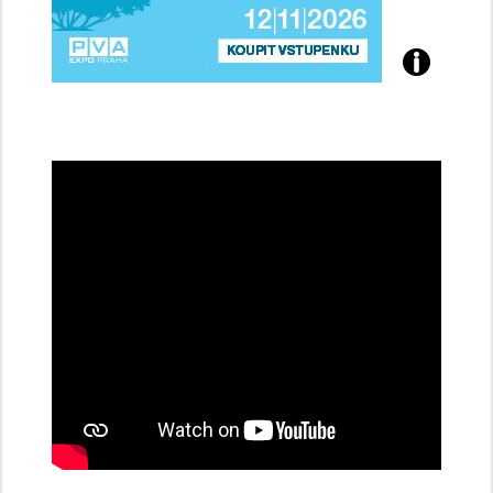
Přijďte
na
konferenci