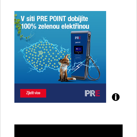
Poznejte
všechny
dobíjecí