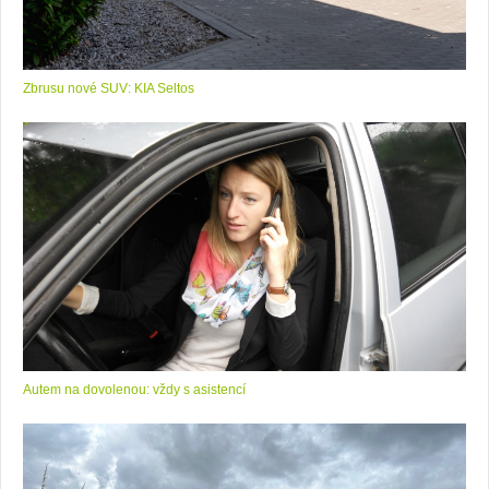
Zbrusu nové SUV: KIA Seltos
Autem na dovolenou: vždy s asistencí