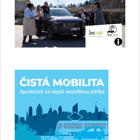
Jaké
jsme
ženy-
řidičky