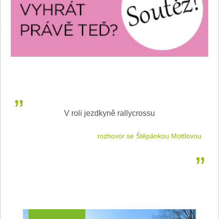
V roli jezdkyně rallycrossu
LEA
 jízdu
rozhovor se Štěpánkou Mottlovou