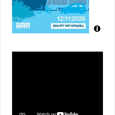
Přijďte
na
konferenci