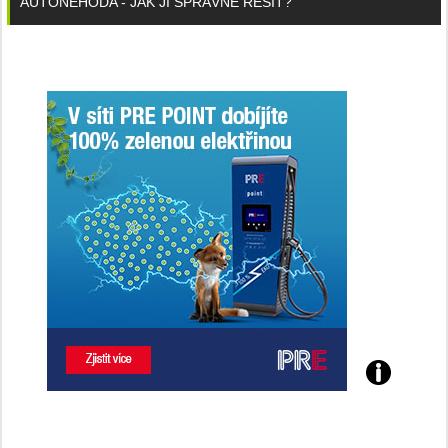
AUTONEHODA - JAK JI SPRÁVNĚ ŘEŠIT?
Poznejte
všechny