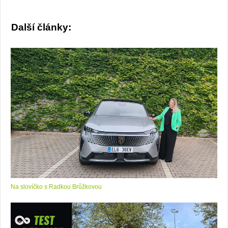
Další články:
Na slovíčko s Radkou Brůžkovou