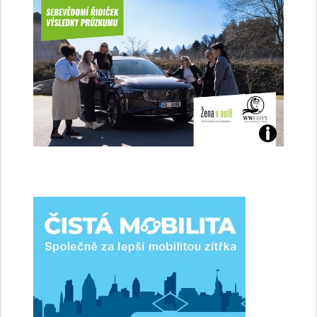
Jaké
jsme
ženy-
řidičky