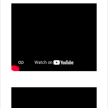
dobíjecí
stanice
PRE