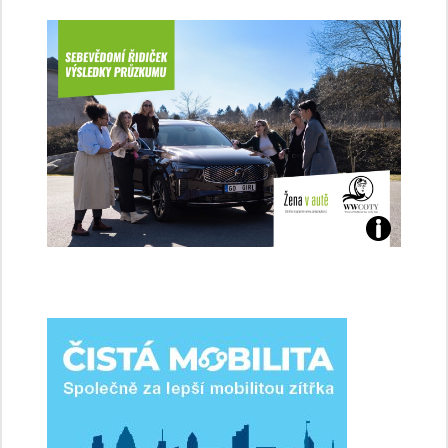
Jaké
jsme
ženy-
řidičky