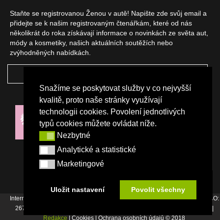
Staňte se registrovanou Ženou v autě! Napište zde svůj email a
přidejte se k našim registrovaným čtenářkám, které od nás
několikrát do roka získávají informace o novinkách ze světa aut,
módy a kosmetiky, našich aktuálních soutěžích nebo
zvýhodněných nabídkách.
ODEBÍRAT
Snažíme se poskytovat služby v co nejvyšší
NAŠI PARTNEŘI
kvalitě, proto naše stránky využívají
technologii cookies. Povolení jednotlivých
typů cookies můžete ovládat níže.
Nezbytné
Nezbytné
Analytické a statistické
Analytické a statistické
Marketingové
Marketingové
Uložit nastavení
Povolit všechny
Internetový magazín Žena v autě vydává vydavatelství Srdce Evropy s.r.o., IČO:
26744007, Bořivojova 17, Praha 3, Tel. : +420 222 726 364 |
Napište nám
|
Redakce
| Cookies | Ochrana osobních údajů © 2018