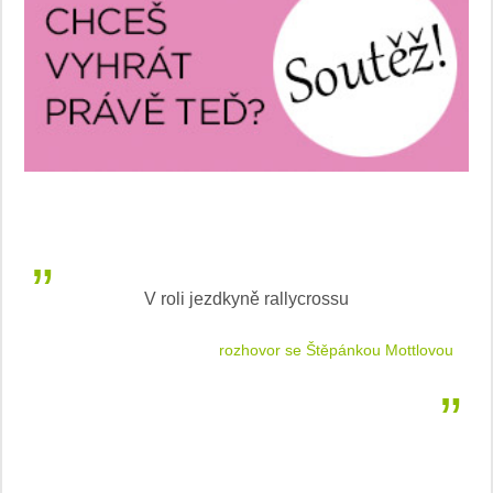
V roli jezdkyně rallycrossu
LEA
 jízdu
rozhovor se Štěpánkou Mottlovou