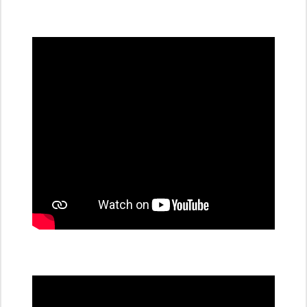
všechny
dobíjecí
stanice
PRE