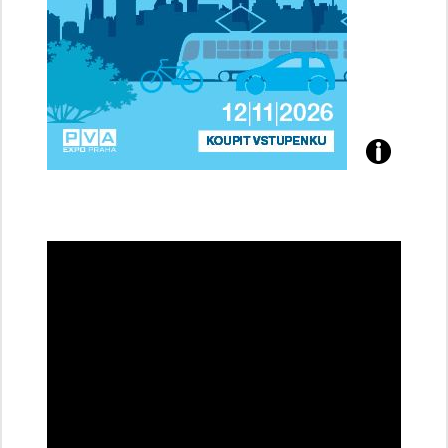
Přijďte
na
konferenci