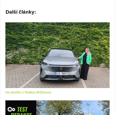
Další články:
Na slovíčko s Radkou Brůžkovou