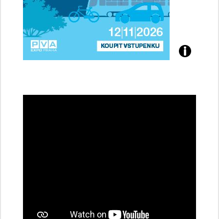
Přijďte
na
konferenci