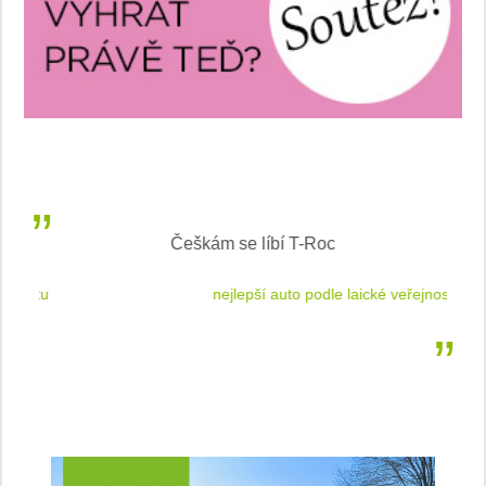
Češkám se líbí T-Roc
 cestu
nejlepší auto podle laické veřejnosti