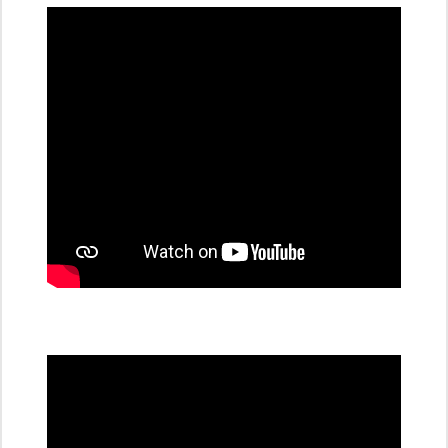
dobíjecí
stanice
PRE