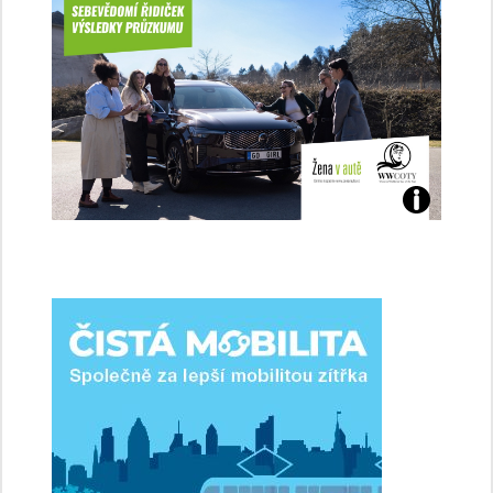
Jaké
jsme
ženy-
řidičky