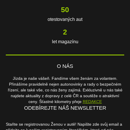
106
otestovaných aut
3
let magazínu
O NÁS
Jízda je naše vášeň. Fandíme všem ženám za volantem.
Přinášíme pravidelně nejen autonovinky a rady o bezpečném
řízení, ale také vše, co nás ženy zajímá. Exkluzivně u nás také
najdete aktuality z dopravy z celé ČR a soutěže o atraktivní
ceny. Šťastné kilometry přeje
REDAKCE
ODEBÍREJTE NÁŠ NEWSLETTER
Staňte se registrovanou Ženou v autě! Napište zde svůj email a
přidejte se k našim registrovaným čtenářkám, které od nás