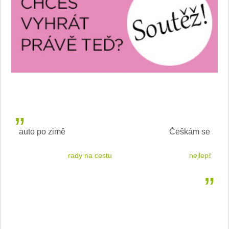
Češkám se líbí T-Roc
 cestu
nejlepší auto podle laické veřejnosti