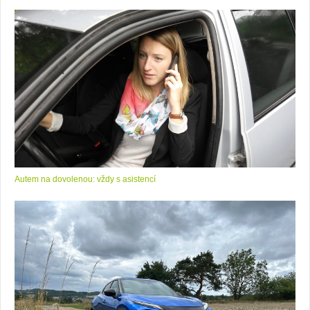
Autem na dovolenou: vždy s asistencí