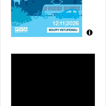
Přijďte
na
konferenci