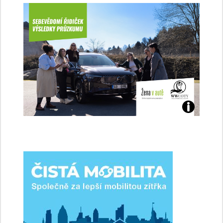
Jaké
jsme
ženy-
řidičky