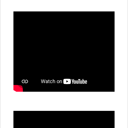
všechny
dobíjecí
stanice
PRE