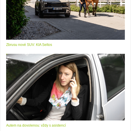
Zbrusu nové SUV: KIA Seltos
Autem na dovolenou: vždy s asistencí