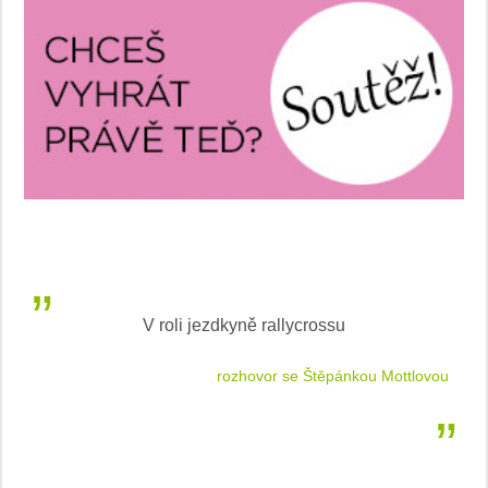
V roli jezdkyně rallycrossu
LEA
 jízdu
rozhovor se Štěpánkou Mottlovou