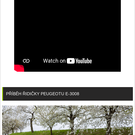
PŘÍBĚH ŘIDIČKY PEUGEOTU E-3008