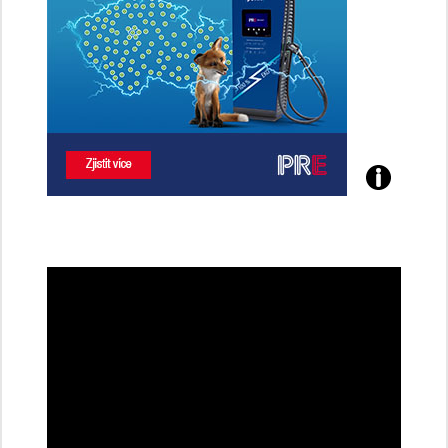
Poznejte
všechny
dobíjecí
stanice
PRE