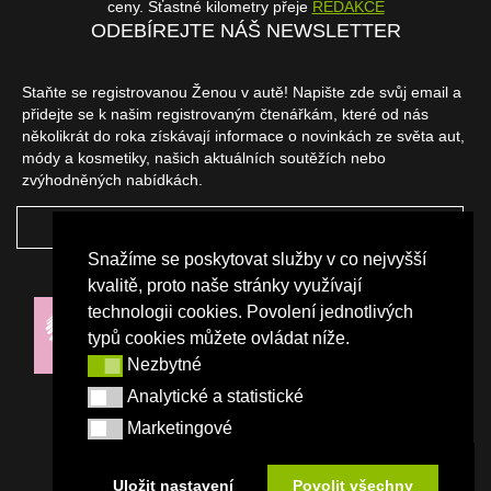
ceny. Šťastné kilometry přeje
REDAKCE
ODEBÍREJTE NÁŠ NEWSLETTER
Staňte se registrovanou Ženou v autě! Napište zde svůj email a
přidejte se k našim registrovaným čtenářkám, které od nás
několikrát do roka získávají informace o novinkách ze světa aut,
módy a kosmetiky, našich aktuálních soutěžích nebo
zvýhodněných nabídkách.
ODEBÍRAT
Snažíme se poskytovat služby v co nejvyšší
NAŠI PARTNEŘI
kvalitě, proto naše stránky využívají
technologii cookies. Povolení jednotlivých
typů cookies můžete ovládat níže.
Nezbytné
Nezbytné
Analytické a statistické
Analytické a statistické
Marketingové
Marketingové
Uložit nastavení
Povolit všechny