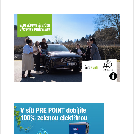
Jaké
jsme
ženy-
řidičky