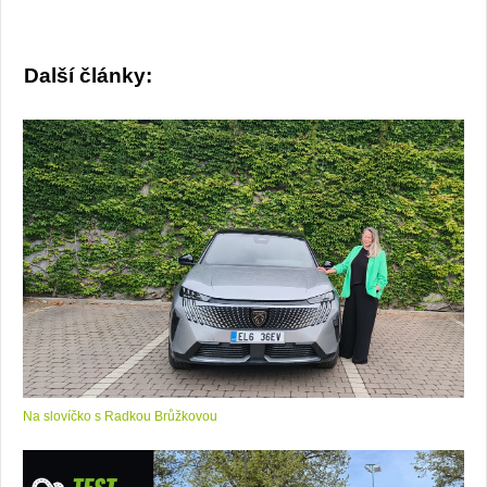
Další články:
Na slovíčko s Radkou Brůžkovou