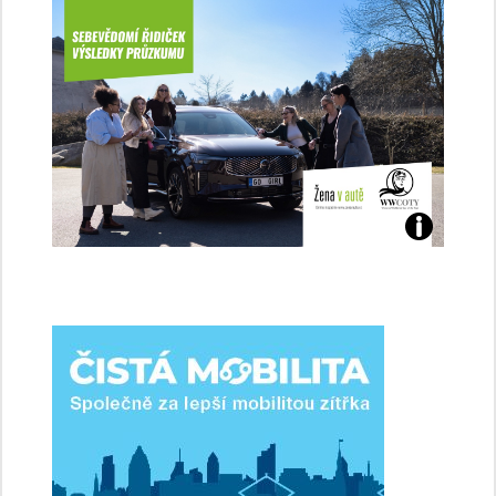
Jaké
jsme
ženy-
řidičky