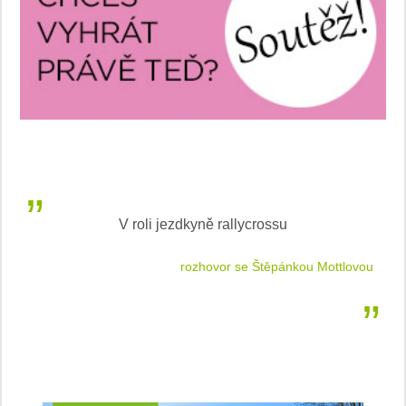
V roli jezdkyně rallycrossu
LEA
 jízdu
rozhovor se Štěpánkou Mottlovou