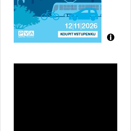
Přijďte
na
konferenci