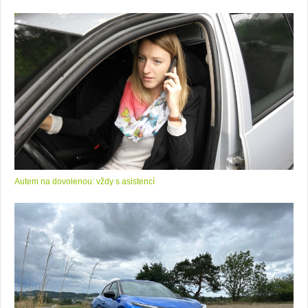
Autem na dovolenou: vždy s asistencí