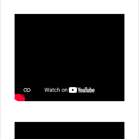
všechny
dobíjecí
stanice
PRE