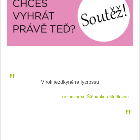
V roli jezdkyně rallycrossu
LEA
 jízdu
rozhovor se Štěpánkou Mottlovou