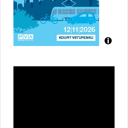
Přijďte
na
konferenci