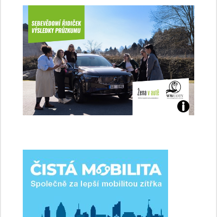
Jaké
jsme
ženy-
řidičky