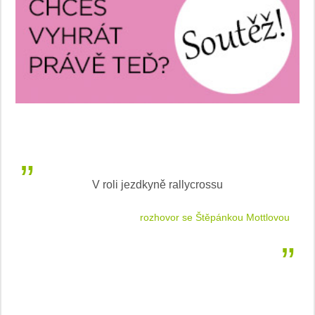
V roli jezdkyně rallycrossu
LEA
 jízdu
rozhovor se Štěpánkou Mottlovou