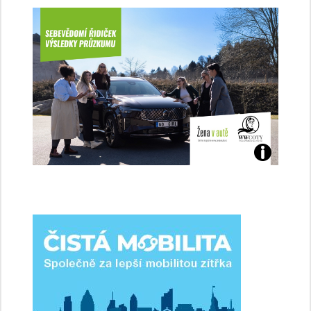
Jaké
jsme
ženy-
řidičky