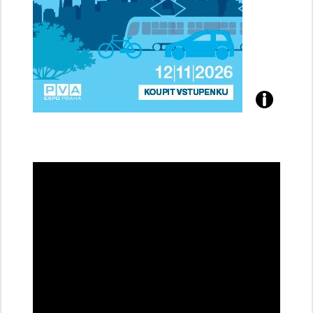
Přijďte
na
konferenci