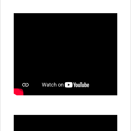
všechny
dobíjecí
stanice
PRE