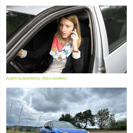
Autem na dovolenou: vždy s asistencí