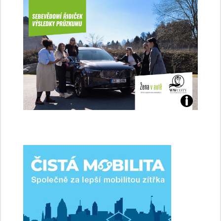
Jaké
jsme
ženy-
řidičky