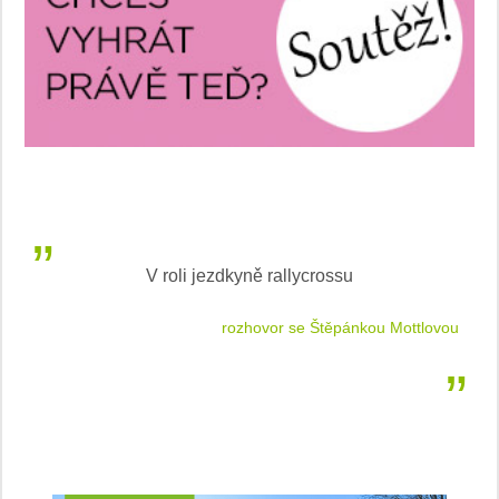
V roli jezdkyně rallycrossu
LEA
 jízdu
rozhovor se Štěpánkou Mottlovou