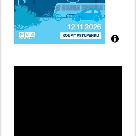
Přijďte
na
konferenci