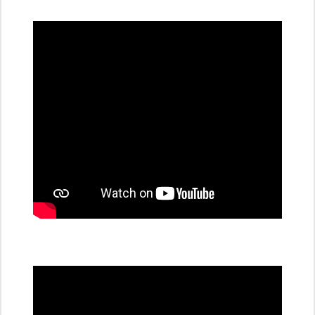
dobíjecí
stanice
PRE