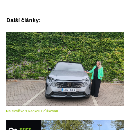
Další články:
Na slovíčko s Radkou Brůžkovou