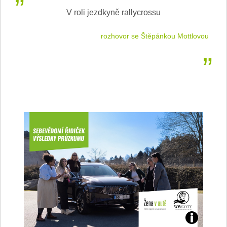
V roli jezdkyně rallycrossu
LEA
 jízdu
rozhovor se Štěpánkou Mottlovou
Jaké