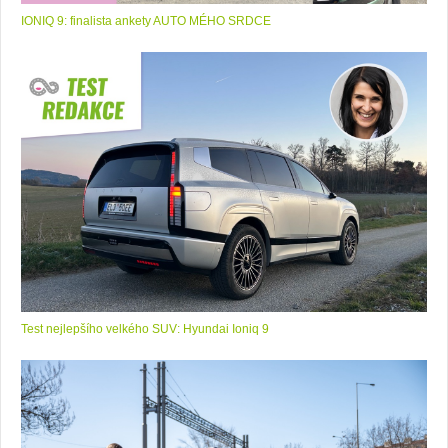
IONIQ 9: finalista ankety AUTO MÉHO SRDCE
Test nejlepšího velkého SUV: Hyundai Ioniq 9