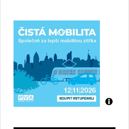
jsme
ženy-
řidičky
Přijďte
na