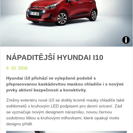
Zdroj
NÁPADITĚJŠÍ HYUNDAI I10
foto
9. 10. 2016
auto
Hyundai i10 přichází ve vylepšené podobě s
Hyu
přepracovanou kaskádovitou maskou chladiče i s novými
prvky aktivní bezpečnosti a konektivity.
Změny exteriéru nové i10 se dotkly kromě masky chladiče také
světlometů s kruhovým LED podpisem pro denní svícení. Záď
se vyznačuje novým designem nárazníku, novou černou
ozdobnou lištou a kruhovými mlhovkami, které opakují motiv
designu přídě.