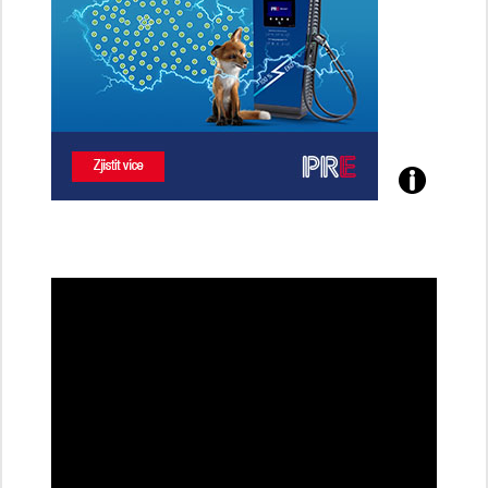
Poznejte
všechny
dobíjecí
stanice
PRE