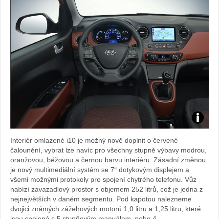
Zdroj:
Interiér omlazené i10 je možný nově doplnit o červené
fotoban
čalounění, vybrat lze navíc pro všechny stupně výbavy modrou,
oranžovou, béžovou a černou barvu interiéru. Zásadní změnou
automob
je nový multimediální systém se 7“ dotykovým displejem a
všemi možnými protokoly pro spojení chytrého telefonu. Vůz
Hyundai
nabízí zavazadlový prostor s objemem 252 litrů, což je jedna z
nejnejvětších v daném segmentu. Pod kapotou nalezneme
dvojici známých zážehových motorů 1,0 litru a 1,25 litru, které
jsou spojené s 5 stupňovým manuálem, nebo 4