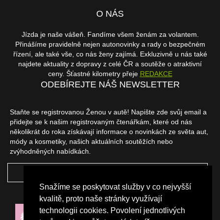
O NÁS
Jízda je naše vášeň. Fandíme všem ženám za volantem.
Přinášíme pravidelně nejen autonovinky a rady o bezpečném
řízení, ale také vše, co nás ženy zajímá. Exkluzivně u nás také
najdete aktuality z dopravy z celé ČR a soutěže o atraktivní
ceny. Šťastné kilometry přeje
REDAKCE
ODEBÍREJTE NÁŠ NEWSLETTER
Staňte se registrovanou Ženou v autě! Napište zde svůj email a
přidejte se k našim registrovaným čtenářkám, které od nás
několikrát do roka získávají informace o novinkách ze světa aut,
módy a kosmetiky, našich aktuálních soutěžích nebo
zvýhodněných nabídkách.
ODEBÍRAT
Snažíme se poskytovat služby v co nejvyšší
NAŠI PARTNEŘI
kvalitě, proto naše stránky využívají
technologii cookies. Povolení jednotlivých