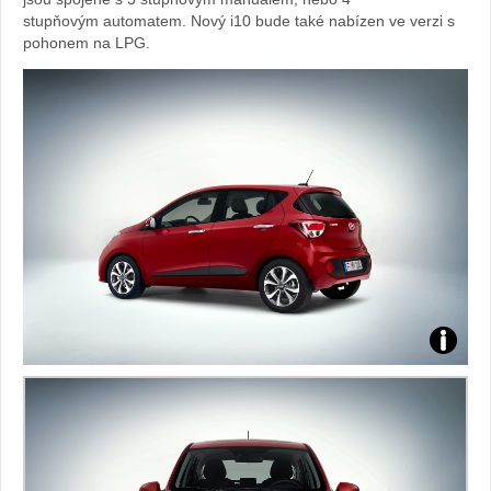
stupňovým automatem. Nový i10 bude také nabízen ve verzi s
pohonem na LPG.
Zdroj:
fotoban
automob