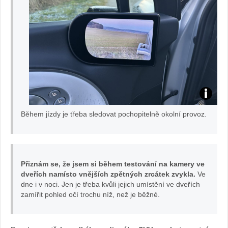
Te
Během jízdy je třeba sledovat pochopitelně okolní provoz.
st
IO
Přiznám se, že jsem si během testování na kamery ve
NI
dveřích namísto vnějších zpětných zrcátek zvykla.
Ve
dne i v noci. Jen je třeba kvůli jejich umístění ve dveřích
Q
zamířit pohled očí trochu níž, než je běžné.
9: