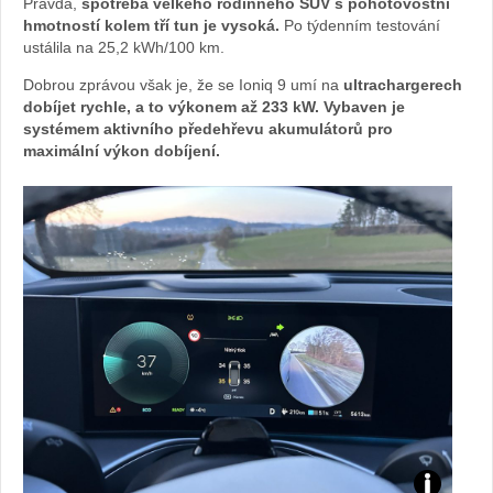
Pravda,
spotřeba velkého rodinného SUV s pohotovostní
Fo
hmotností kolem tří tun je vysoká.
Po týdenním testování
ustálila na 25,2 kWh/100 km.
to
Dobrou zprávou však je, že se Ioniq 9 umí na
ultrachargerech
dobíjet rychle, a to výkonem až 233 kW. Vybaven je
Že
systémem aktivního předehřevu akumulátorů pro
maximální výkon dobíjení.
na
v
au
tě.
cz