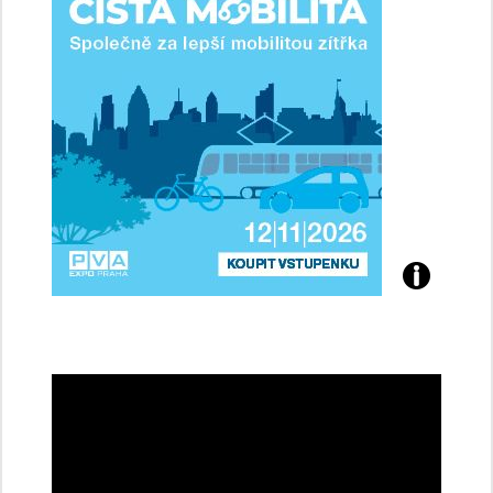
řidičky
Přijďte
na
konferenci