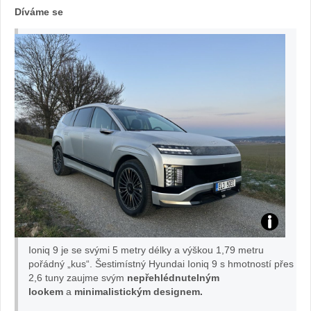
Díváme se
Test
Ioniq 9 je se svými 5 metry délky a výškou 1,79 metru
IONIQ
pořádný „kus“. Šestimístný Hyundai Ioniq 9 s hmotností přes
2,6 tuny zaujme svým
nepřehlédnutelným
lookem
a
minimalistickým designem.
9: