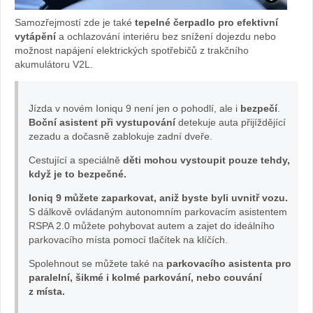
Boční
Samozřejmostí zde je také
tepelné čerpadlo pro efektivní
kamera
vytápění
a ochlazování interiéru bez snížení dojezdu nebo
možnost napájení elektrických spotřebičů z trakčního
akumulátoru V2L.
při
změně
Jízda v novém Ioniqu 9 není jen o pohodlí, ale i
bezpečí
.
Boční asistent při vystupování
detekuje auta přijíždějící
směru
zezadu a dočasně zablokuje zadní dveře.
v
Cestující a speciálně
děti mohou vystoupit pouze tehdy,
když je to bezpečné.
IONIQ
Ioniq 9 můžete zaparkovat, aniž byste byli uvnitř vozu.
S dálkově ovládaným autonomním parkovacím asistentem
9:
RSPA 2.0 můžete pohybovat autem a zajet do ideálního
parkovacího místa pomocí tlačítek na klíčích.
Foto
Spolehnout se můžete také na
parkovacího asistenta pro
paralelní, šikmé i kolmé parkování, nebo couvání
Žena
z místa.