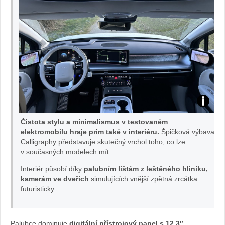
Test
Čistota stylu a minimalismus v testovaném
IONIQ
elektromobilu hraje prim také v interiéru.
Špičková výbava
Calligraphy představuje skutečný vrchol toho, co lze
v současných modelech mít.
9:
Interiér působí díky
palubním lištám z leštěného hliníku,
Foto
kamerám ve dveřích
simulujících vnější zpětná zrcátka
futuristicky.
Žena
v
Palubce dominuje
digitální přístrojový panel s 12,3″