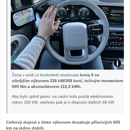
Test
Žena v autě.cz konkrétně otestovala
Ioniq 9 se
IONIQ
silnějším výkonem 226 kW/308 koní, točivým momentem
605 Nm a akumulátorem 110,3 kWh.
9:
Aby bylo úplně jasno, na zadní kola posílá elektromotor
výkon 160 kW, vepředu pak je k dispozici dalších 66 kW.
Foto
Žena
Celkový dojezd s tímto výkonem dosahuje příznivých 605
km na jedno dobití.