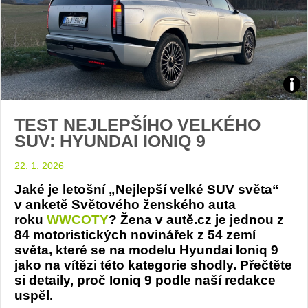
Test
TEST NEJLEPŠÍHO VELKÉHO
ION
SUV: HYUNDAI IONIQ 9
9:
22. 1. 2026
Foto
Jaké je letošní „Nejlepší velké SUV světa“
v anketě Světového ženského auta
Žen
roku
WWCOTY
? Žena v autě.cz je jednou z
84 motoristických novinářek z 54 zemí
v
světa, které se na modelu Hyundai Ioniq 9
jako na vítězi této kategorie shodly. Přečtěte
autě
si detaily, proč Ioniq 9 podle naší redakce
uspěl.