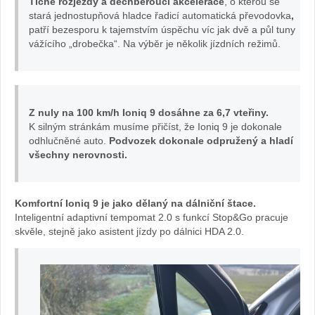
Tiché rozjezdy a dechberoucí akcelerace
, o kterou se
stará jednostupňová hladce řadicí automatická převodovka
,
patří bezesporu k tajemstvím úspěchu víc jak dvě a půl tuny
vážícího „drobečka“. Na výběr je několik jízdních režimů.
Z nuly na 100 km/h Ioniq 9 dosáhne za 6,7 vteřiny.
K silným stránkám musíme přičíst, že Ioniq 9 je dokonale
odhlučněné auto.
Podvozek dokonale odpružený a hladí
všechny nerovnosti.
Komfortní Ioniq 9 je jako dělaný na dálniční štace.
Inteligentní adaptivní tempomat 2.0 s funkcí Stop&Go pracuje
skvěle, stejně jako asistent jízdy po dálnici HDA 2.0.