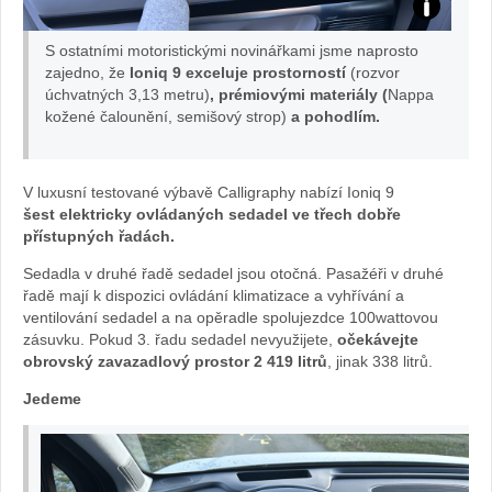
Test
S ostatními motoristickými novinářkami jsme naprosto
IONIQ
zajedno, že
Ioniq 9 exceluje prostorností
(rozvor
úchvatných 3,13 metru)
, prémiovými materiály (
Nappa
kožené čalounění, semišový strop)
a pohodlím.
9:
Foto
V luxusní testované výbavě Calligraphy nabízí Ioniq 9
šest elektricky ovládaných sedadel ve třech dobře
Žena
přístupných řadách.
v
Sedadla v druhé řadě sedadel jsou otočná. Pasažéři v druhé
řadě mají k dispozici ovládání klimatizace a vyhřívání a
autě.cz
ventilování sedadel a na opěradle spolujezdce 100wattovou
zásuvku. Pokud 3. řadu sedadel nevyužijete,
očekávejte
obrovský zavazadlový prostor 2 419 litrů
, jinak 338 litrů.
Jedeme