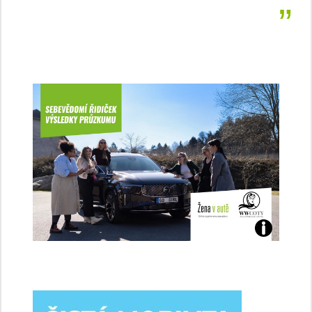
Jaké
jsme
ženy-