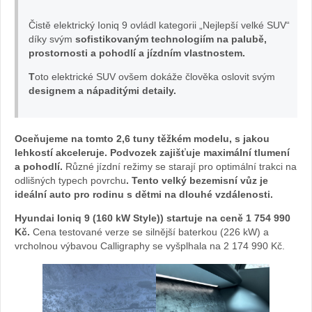
Čistě elektrický Ioniq 9 ovládl kategorii „Nejlepší velké SUV“
Foto
díky svým
sofistikovaným technologiím na palubě,
prostornosti a pohodlí a jízdním vlastnostem.
Žena
T
oto elektrické SUV ovšem dokáže člověka oslovit svým
v
designem a nápaditými detaily.
autě.cz
Oceňujeme na tomto 2,6 tuny těžkém modelu, s jakou
lehkostí akceleruje. Podvozek zajišťuje maximální tlumení
a pohodlí.
Různé jízdní režimy se starají pro optimální trakci na
odlišných typech povrchu
. Tento velký bezemisní vůz je
ideální auto pro rodinu s dětmi na dlouhé vzdálenosti.
Hyundai Ioniq 9 (160 kW Style)) startuje na ceně 1 754 990
Kč.
Cena testované verze se silnější baterkou (226 kW) a
vrcholnou výbavou Calligraphy se vyšplhala na
2 174 990 Kč.