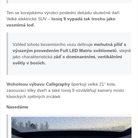
Foto
Ten se korejskému výrobci poslední dekádu skutečně daří.
Velké elektrické SUV –
Ioniq 9 vypadá tak trochu jako
Žena
vesmírná loď.
v
Vzhled tohoto bezemisního vozu definuje
mohutná příď s
autě.cz
výrazným provedením Full LED Matrix světlometů
, stejně
jako charakteristická
záď s dominantními, vertikálními
světly v bocích.
Vrcholnou výbavu Calligraphy
šperkují velká 21“ kola,
zasouvací kliky dveří a také Ioniq 9 ozvláštňují kamery místo
klasických zpětných zrcátek.
Nasedáme