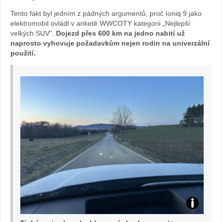
v
Tento fakt byl jedním z pádných argumentů, proč Ioniq 9 jako
elektromobil ovládl v anketě WWCOTY kategorii „Nejlepší
autě.cz
velkých SUV“.
Dojezd přes 600 km na jedno nabití už
naprosto vyhovuje požadavkům nejen rodin na univerzální
použití.