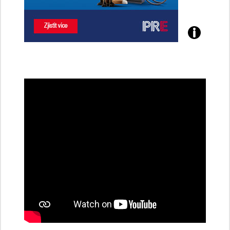
Poznejte
všechny
dobíjecí
stanice
PRE