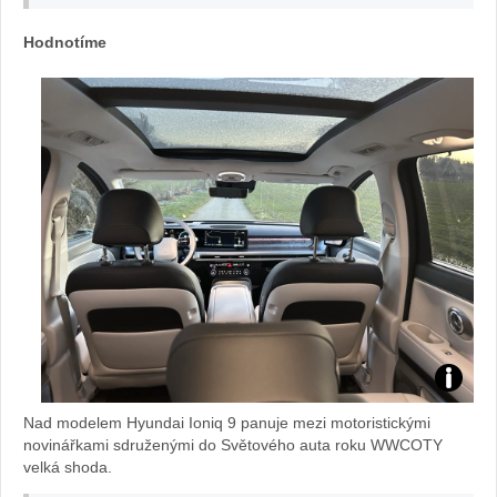
v
Hodnotíme
autě.cz
Test
Nad modelem Hyundai Ioniq 9 panuje mezi motoristickými
IONIQ
novinářkami sdruženými do Světového auta roku WWCOTY
velká shoda.
9: