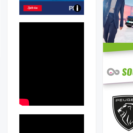
Poznejte
všechny
dobíjecí
stanice
PRE