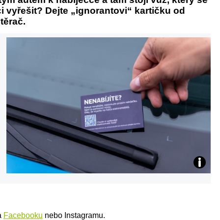
i vyřešit? Dejte „ignorantovi“ kartičku od
těrač.
a
Facebooku
nebo Instagramu.