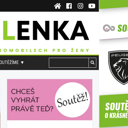
OUTĚŽÍME