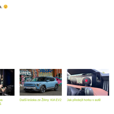
a.
na
Další kráska ze Žiliny: KIA EV2
Jak předejít horku v autě
 1