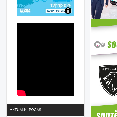
Přijďte
na
konferenci
AKTUÁLNÍ POČASÍ