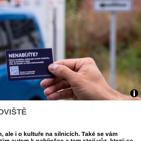
áklady správného poutání
Zabavte děti na cestách
autosedačky
překvapivé rady pro bezpečnou
stručně o autosedačkách
foto
OVIŠTĚ
FO
, ale i o kultuře na silnicích. Také se vám
bitým autem k nabíječce a tam stojí vůz, který se