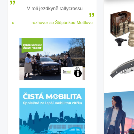
V roli jezdkyně rallycrossu
LEAF od Nissa
ženským a
 jízdu
rozhovor se Štěpánkou Mottlovou
Jaké
jsme
ženy-
RD
řidičky