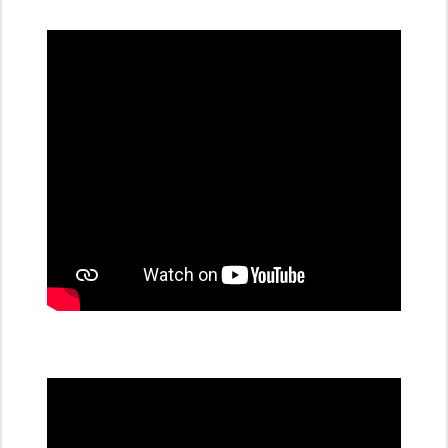
dobíjecí
stanice
PRE