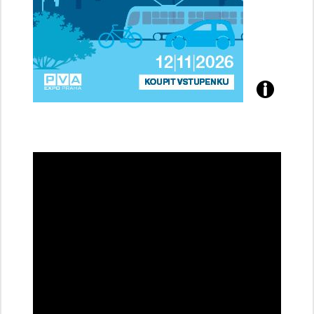
Přijďte
na
konferenci