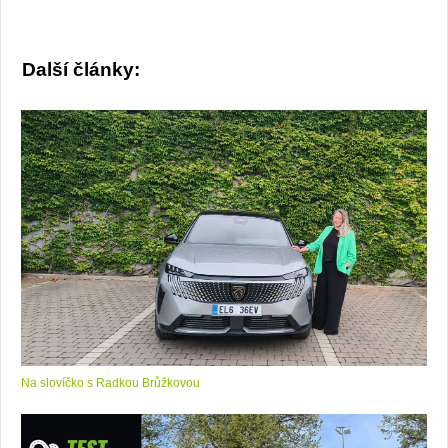
Další články:
Na slovíčko s Radkou Brůžkovou