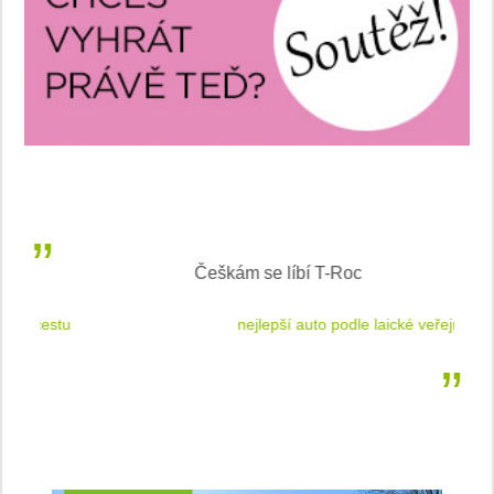
Češkám se líbí T-Roc
 cestu
nejlepší auto podle laické veřejnosti