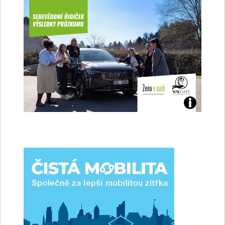
Jaké
jsme
ženy-
řidičky