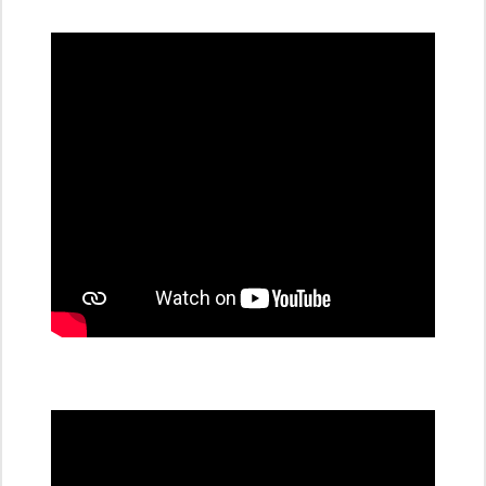
dobíjecí
stanice
PRE