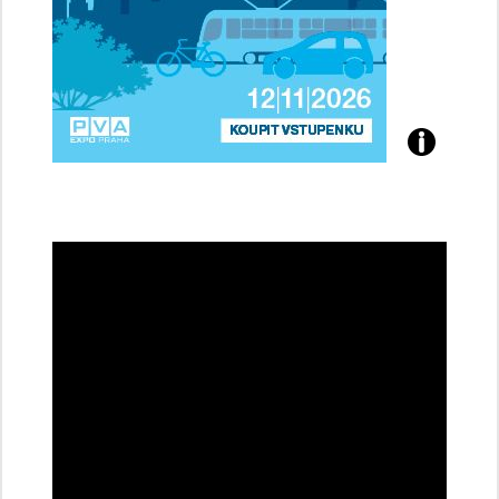
Přijďte
na
konferenci