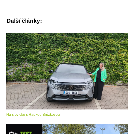
Další články:
Na slovíčko s Radkou Brůžkovou