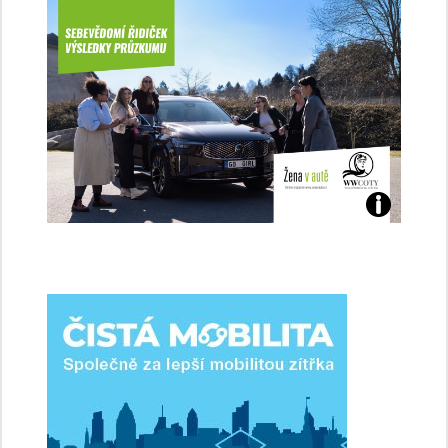
Jaké
jsme
ženy-
řidičky