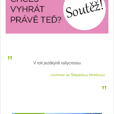
V roli jezdkyně rallycrossu
LEA
 jízdu
rozhovor se Štěpánkou Mottlovou