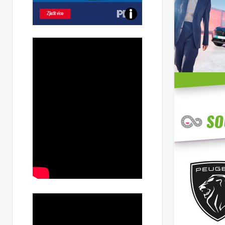
Poznejte
všechny
dobíjecí
stanice
PRE