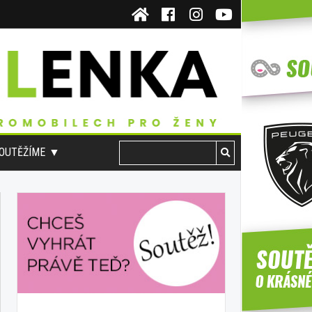
OUTĚŽÍME