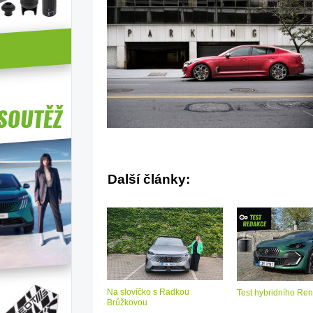
Další články:
Na slovíčko s Radkou
Test hybridního Ren
Brůžkovou