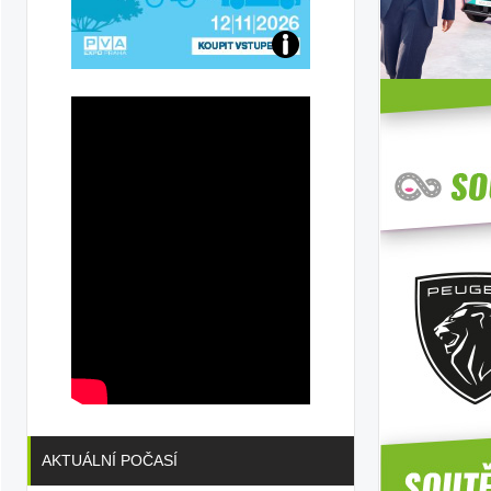
Přijďte
na
konferenci
AKTUÁLNÍ POČASÍ