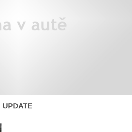
iX3: auto roku z pohledu žen
Jak pečovat o auto po zim
Auto mého srdce 2026
rady n
_UPDATE